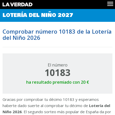
Comprobar Loteria del Niño
LOTERÍA DEL NIÑO 2027
Premios
Localizar números
Comprobar número 10183 de la Lotería
Noticias
del Niño 2026
Datos
Historia
Lotería de Navidad
El número
10183
ha resultado premiado con 20 €
Gracias por comprobar tu décimo 10183 y esperamos
haberte dado suerte al comprobar tu décimo de
Lotería del
Niño 2026
. El segundo sorteo más popular de España da por