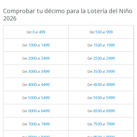
Comprobar tu décimo para la Lotería del Niño
2026
0
499
500
999
Del
al
Del
al
1000
1499
1500
1999
Del
al
Del
al
2000
2499
2500
2999
Del
al
Del
al
3000
3499
3500
3999
Del
al
Del
al
4000
4499
4500
4999
Del
al
Del
al
5000
5499
5500
5999
Del
al
Del
al
6000
6499
6500
6999
Del
al
Del
al
7000
7499
7500
7999
Del
al
Del
al