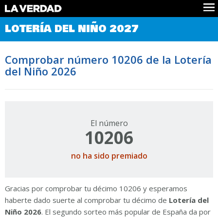
Comprobar Loteria del Niño
LOTERÍA DEL NIÑO 2027
Premios
Localizar números
Comprobar número 10206 de la Lotería
Noticias
del Niño 2026
Datos
Historia
Lotería de Navidad
El número
10206
no ha sido premiado
Gracias por comprobar tu décimo 10206 y esperamos
haberte dado suerte al comprobar tu décimo de
Lotería del
Niño 2026
. El segundo sorteo más popular de España da por