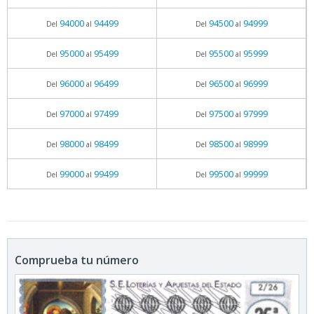
94000
94499
94500
94999
Del
al
Del
al
95000
95499
95500
95999
Del
al
Del
al
96000
96499
96500
96999
Del
al
Del
al
97000
97499
97500
97999
Del
al
Del
al
98000
98499
98500
98999
Del
al
Del
al
99000
99499
99500
99999
Del
al
Del
al
Comprueba tu número