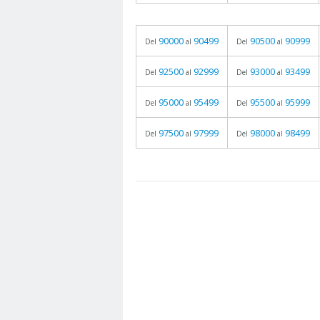
90000
90499
90500
90999
Del
al
Del
al
92500
92999
93000
93499
Del
al
Del
al
95000
95499
95500
95999
Del
al
Del
al
97500
97999
98000
98499
Del
al
Del
al