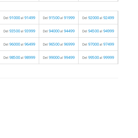
91000
91499
91500
91999
92000
92499
Del
al
Del
al
Del
al
93500
93999
94000
94499
94500
94999
Del
al
Del
al
Del
al
96000
96499
96500
96999
97000
97499
Del
al
Del
al
Del
al
98500
98999
99000
99499
99500
99999
Del
al
Del
al
Del
al