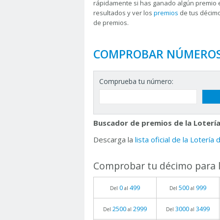
rápidamente si has ganado algún premio 
resultados y ver los
premios
de tus décimo
de premios.
COMPROBAR NÚMERO
Comprueba tu número:
Buscador de premios de la Lotería
Descarga la
lista oficial de la Lotería
Comprobar tu décimo para l
0
499
500
999
Del
al
Del
al
2500
2999
3000
3499
Del
al
Del
al