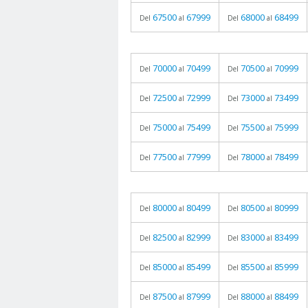
67500
67999
68000
68499
Del
al
Del
al
70000
70499
70500
70999
Del
al
Del
al
72500
72999
73000
73499
Del
al
Del
al
75000
75499
75500
75999
Del
al
Del
al
77500
77999
78000
78499
Del
al
Del
al
80000
80499
80500
80999
Del
al
Del
al
82500
82999
83000
83499
Del
al
Del
al
85000
85499
85500
85999
Del
al
Del
al
87500
87999
88000
88499
Del
al
Del
al