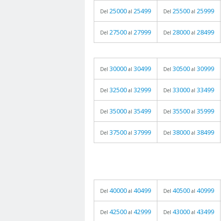
25000
25499
25500
25999
Del
al
Del
al
27500
27999
28000
28499
Del
al
Del
al
30000
30499
30500
30999
Del
al
Del
al
32500
32999
33000
33499
Del
al
Del
al
35000
35499
35500
35999
Del
al
Del
al
37500
37999
38000
38499
Del
al
Del
al
40000
40499
40500
40999
Del
al
Del
al
42500
42999
43000
43499
Del
al
Del
al