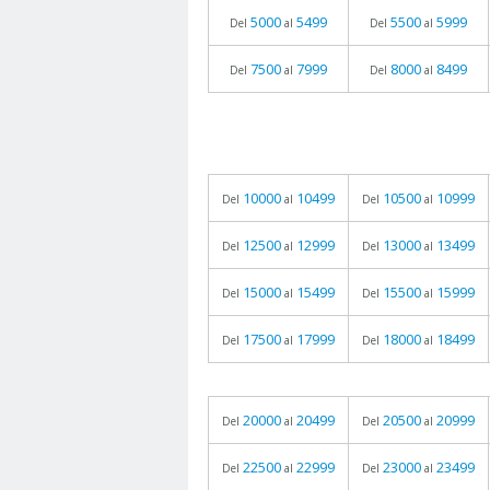
5000
5499
5500
5999
Del
al
Del
al
7500
7999
8000
8499
Del
al
Del
al
10000
10499
10500
10999
Del
al
Del
al
12500
12999
13000
13499
Del
al
Del
al
15000
15499
15500
15999
Del
al
Del
al
17500
17999
18000
18499
Del
al
Del
al
20000
20499
20500
20999
Del
al
Del
al
22500
22999
23000
23499
Del
al
Del
al