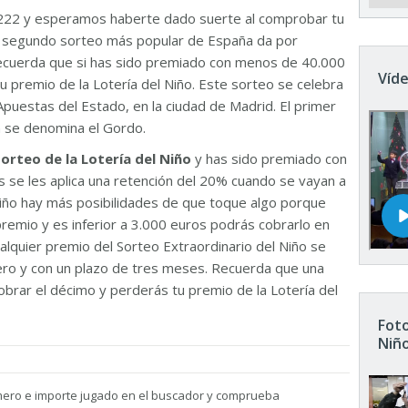
222 y esperamos haberte dado suerte al comprobar tu
El segundo sorteo más popular de España da por
Recuerda que si has sido premiado con menos de 40.000
Víde
u premio de la Lotería del Niño. Este sorteo se celebra
Apuestas del Estado, en la ciudad de Madrid. El primer
n se denomina el Gordo.
sorteo de la Lotería del Niño
y has sido premiado con
 se les aplica una retención del 20% cuando se vayan a
 Niño hay más posibilidades de que toque algo porque
remio y es inferior a 3.000 euros podrás cobrarlo en
ualquier premio del Sorteo Extraordinario del Niño se
nero y con un plazo de tres meses. Recuerda que una
brar el décimo y perderás tu premio de la Lotería del
Foto
Niñ
mero e importe jugado en el buscador y comprueba