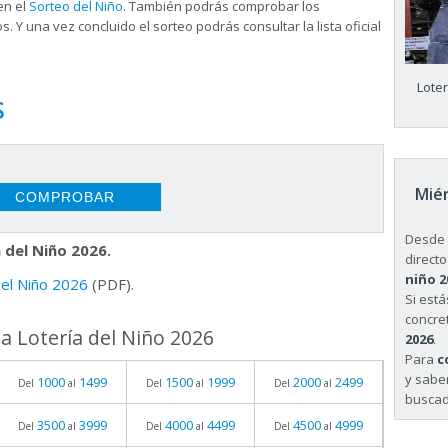
en el
Sorteo del Niño
. También podrás comprobar los
s. Y una vez concluido el sorteo podrás consultar la
lista oficial
Lote
S
Miér
Desde 
 del Niño 2026.
directo
niño 2
 del Niño 2026
(PDF).
Si est
concret
a Lotería del Niño 2026
2026
.
Para
c
y sabe
1000
1499
1500
1999
2000
2499
Del
al
Del
al
Del
al
buscad
3500
3999
4000
4499
4500
4999
Del
al
Del
al
Del
al