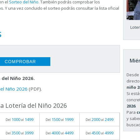
en el
Sorteo del Niño
. También podrás comprobar los
s. Y una vez concluido el sorteo podrás consultar la
lista oficial
Lote
S
Miér
Desde 
 del Niño 2026.
directo
niño 2
 del Niño 2026
(PDF).
Si est
concret
a Lotería del Niño 2026
2026
.
Para
c
y sabe
1000
1499
1500
1999
2000
2499
Del
al
Del
al
Del
al
buscad
3500
3999
4000
4499
4500
4999
Del
al
Del
al
Del
al