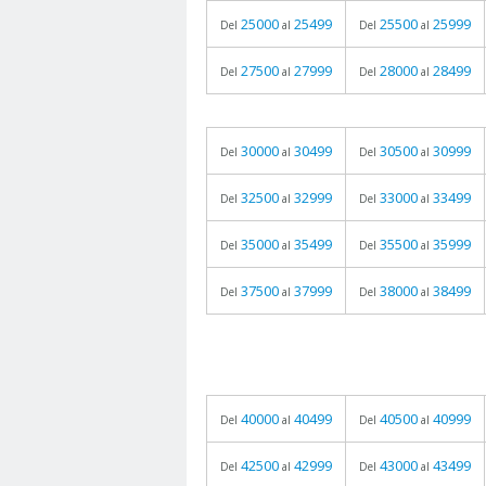
25000
25499
25500
25999
Del
al
Del
al
27500
27999
28000
28499
Del
al
Del
al
30000
30499
30500
30999
Del
al
Del
al
32500
32999
33000
33499
Del
al
Del
al
35000
35499
35500
35999
Del
al
Del
al
37500
37999
38000
38499
Del
al
Del
al
40000
40499
40500
40999
Del
al
Del
al
42500
42999
43000
43499
Del
al
Del
al