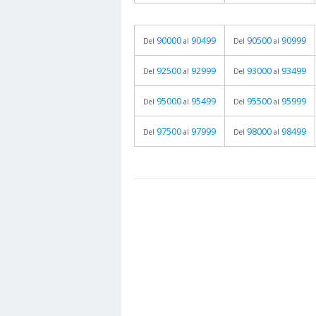
90000
90499
90500
90999
Del
al
Del
al
92500
92999
93000
93499
Del
al
Del
al
95000
95499
95500
95999
Del
al
Del
al
97500
97999
98000
98499
Del
al
Del
al