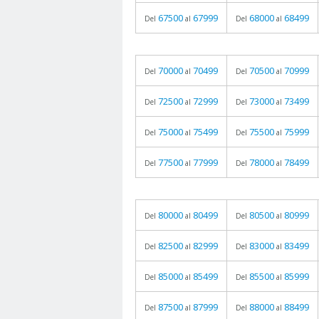
67500
67999
68000
68499
Del
al
Del
al
70000
70499
70500
70999
Del
al
Del
al
72500
72999
73000
73499
Del
al
Del
al
75000
75499
75500
75999
Del
al
Del
al
77500
77999
78000
78499
Del
al
Del
al
80000
80499
80500
80999
Del
al
Del
al
82500
82999
83000
83499
Del
al
Del
al
85000
85499
85500
85999
Del
al
Del
al
87500
87999
88000
88499
Del
al
Del
al