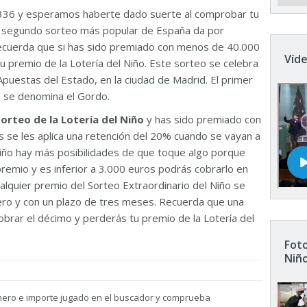
336 y esperamos haberte dado suerte al comprobar tu
El segundo sorteo más popular de España da por
Recuerda que si has sido premiado con menos de 40.000
Víde
u premio de la Lotería del Niño. Este sorteo se celebra
Apuestas del Estado, en la ciudad de Madrid. El primer
n se denomina el Gordo.
sorteo de la Lotería del Niño
y has sido premiado con
 se les aplica una retención del 20% cuando se vayan a
 Niño hay más posibilidades de que toque algo porque
remio y es inferior a 3.000 euros podrás cobrarlo en
ualquier premio del Sorteo Extraordinario del Niño se
nero y con un plazo de tres meses. Recuerda que una
brar el décimo y perderás tu premio de la Lotería del
Foto
Niñ
mero e importe jugado en el buscador y comprueba