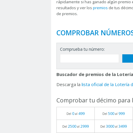
rápidamente si has ganado algún premio 
resultados y ver los
premios
de tus décimo
de premios.
COMPROBAR NÚMERO
Comprueba tu número:
Buscador de premios de la Lotería
Descarga la
lista oficial de la Lotería
Comprobar tu décimo para l
0
499
500
999
Del
al
Del
al
2500
2999
3000
3499
Del
al
Del
al