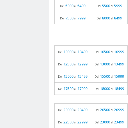
5000
5499
5500
5999
Del
al
Del
al
7500
7999
8000
8499
Del
al
Del
al
10000
10499
10500
10999
Del
al
Del
al
12500
12999
13000
13499
Del
al
Del
al
15000
15499
15500
15999
Del
al
Del
al
17500
17999
18000
18499
Del
al
Del
al
20000
20499
20500
20999
Del
al
Del
al
22500
22999
23000
23499
Del
al
Del
al