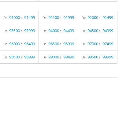
91000
91499
91500
91999
92000
92499
Del
al
Del
al
Del
al
93500
93999
94000
94499
94500
94999
Del
al
Del
al
Del
al
96000
96499
96500
96999
97000
97499
Del
al
Del
al
Del
al
98500
98999
99000
99499
99500
99999
Del
al
Del
al
Del
al