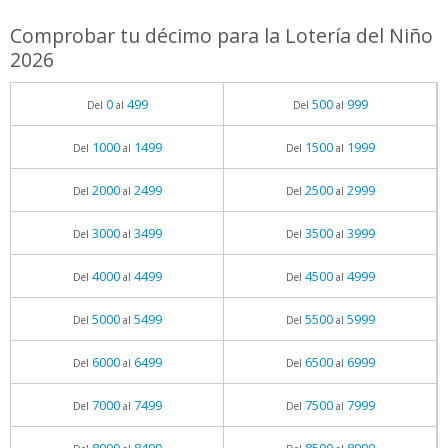
Comprobar tu décimo para la Lotería del Niño
2026
0
499
500
999
Del
al
Del
al
1000
1499
1500
1999
Del
al
Del
al
2000
2499
2500
2999
Del
al
Del
al
3000
3499
3500
3999
Del
al
Del
al
4000
4499
4500
4999
Del
al
Del
al
5000
5499
5500
5999
Del
al
Del
al
6000
6499
6500
6999
Del
al
Del
al
7000
7499
7500
7999
Del
al
Del
al