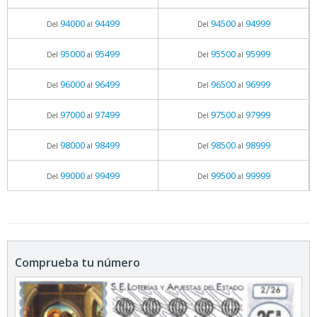
94000
94499
94500
94999
Del
al
Del
al
95000
95499
95500
95999
Del
al
Del
al
96000
96499
96500
96999
Del
al
Del
al
97000
97499
97500
97999
Del
al
Del
al
98000
98499
98500
98999
Del
al
Del
al
99000
99499
99500
99999
Del
al
Del
al
Comprueba tu número