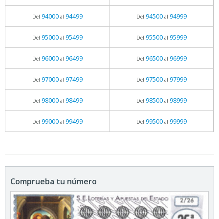
94000
94499
94500
94999
Del
al
Del
al
95000
95499
95500
95999
Del
al
Del
al
96000
96499
96500
96999
Del
al
Del
al
97000
97499
97500
97999
Del
al
Del
al
98000
98499
98500
98999
Del
al
Del
al
99000
99499
99500
99999
Del
al
Del
al
Comprueba tu número