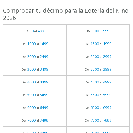
Comprobar tu décimo para la Lotería del Niño
2026
0
499
500
999
Del
al
Del
al
1000
1499
1500
1999
Del
al
Del
al
2000
2499
2500
2999
Del
al
Del
al
3000
3499
3500
3999
Del
al
Del
al
4000
4499
4500
4999
Del
al
Del
al
5000
5499
5500
5999
Del
al
Del
al
6000
6499
6500
6999
Del
al
Del
al
7000
7499
7500
7999
Del
al
Del
al