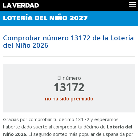
Comprobar Loteria del Niño
LOTERÍA DEL NIÑO 2027
Premios
Localizar números
Comprobar número 13172 de la Lotería
Noticias
del Niño 2026
Datos
Historia
Lotería de Navidad
El número
13172
no ha sido premiado
Gracias por comprobar tu décimo 13172 y esperamos
haberte dado suerte al comprobar tu décimo de
Lotería del
Niño 2026
. El segundo sorteo más popular de España da por