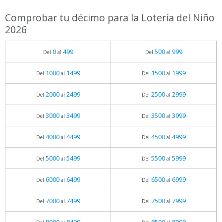
Comprobar tu décimo para la Lotería del Niño
2026
0
499
500
999
Del
al
Del
al
1000
1499
1500
1999
Del
al
Del
al
2000
2499
2500
2999
Del
al
Del
al
3000
3499
3500
3999
Del
al
Del
al
4000
4499
4500
4999
Del
al
Del
al
5000
5499
5500
5999
Del
al
Del
al
6000
6499
6500
6999
Del
al
Del
al
7000
7499
7500
7999
Del
al
Del
al