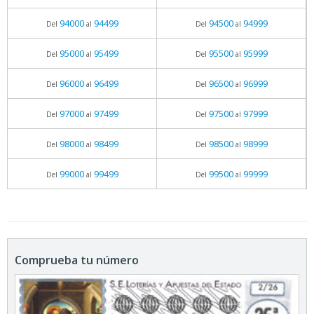
94000
94499
94500
94999
Del
al
Del
al
95000
95499
95500
95999
Del
al
Del
al
96000
96499
96500
96999
Del
al
Del
al
97000
97499
97500
97999
Del
al
Del
al
98000
98499
98500
98999
Del
al
Del
al
99000
99499
99500
99999
Del
al
Del
al
Comprueba tu número