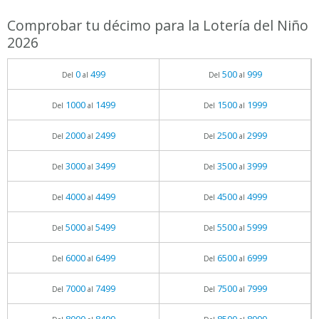
Comprobar tu décimo para la Lotería del Niño
2026
0
499
500
999
Del
al
Del
al
1000
1499
1500
1999
Del
al
Del
al
2000
2499
2500
2999
Del
al
Del
al
3000
3499
3500
3999
Del
al
Del
al
4000
4499
4500
4999
Del
al
Del
al
5000
5499
5500
5999
Del
al
Del
al
6000
6499
6500
6999
Del
al
Del
al
7000
7499
7500
7999
Del
al
Del
al