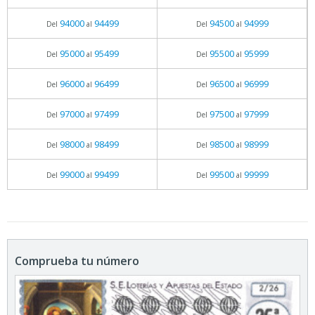
94000
94499
94500
94999
Del
al
Del
al
95000
95499
95500
95999
Del
al
Del
al
96000
96499
96500
96999
Del
al
Del
al
97000
97499
97500
97999
Del
al
Del
al
98000
98499
98500
98999
Del
al
Del
al
99000
99499
99500
99999
Del
al
Del
al
Comprueba tu número