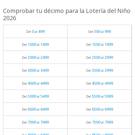
Comprobar tu décimo para la Lotería del Niño
2026
0
499
500
999
Del
al
Del
al
1000
1499
1500
1999
Del
al
Del
al
2000
2499
2500
2999
Del
al
Del
al
3000
3499
3500
3999
Del
al
Del
al
4000
4499
4500
4999
Del
al
Del
al
5000
5499
5500
5999
Del
al
Del
al
6000
6499
6500
6999
Del
al
Del
al
7000
7499
7500
7999
Del
al
Del
al