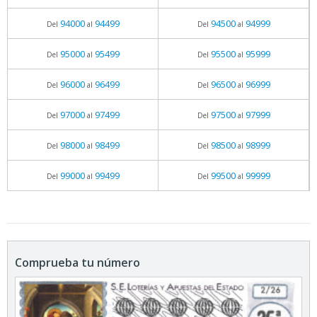
94000
94499
94500
94999
Del
al
Del
al
95000
95499
95500
95999
Del
al
Del
al
96000
96499
96500
96999
Del
al
Del
al
97000
97499
97500
97999
Del
al
Del
al
98000
98499
98500
98999
Del
al
Del
al
99000
99499
99500
99999
Del
al
Del
al
Comprueba tu número