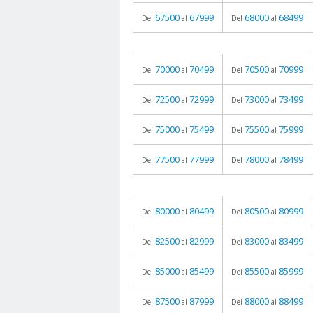
67500
67999
68000
68499
Del
al
Del
al
70000
70499
70500
70999
Del
al
Del
al
72500
72999
73000
73499
Del
al
Del
al
75000
75499
75500
75999
Del
al
Del
al
77500
77999
78000
78499
Del
al
Del
al
80000
80499
80500
80999
Del
al
Del
al
82500
82999
83000
83499
Del
al
Del
al
85000
85499
85500
85999
Del
al
Del
al
87500
87999
88000
88499
Del
al
Del
al