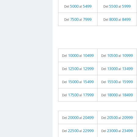
5000
5499
5500
5999
Del
al
Del
al
7500
7999
8000
8499
Del
al
Del
al
10000
10499
10500
10999
Del
al
Del
al
12500
12999
13000
13499
Del
al
Del
al
15000
15499
15500
15999
Del
al
Del
al
17500
17999
18000
18499
Del
al
Del
al
20000
20499
20500
20999
Del
al
Del
al
22500
22999
23000
23499
Del
al
Del
al