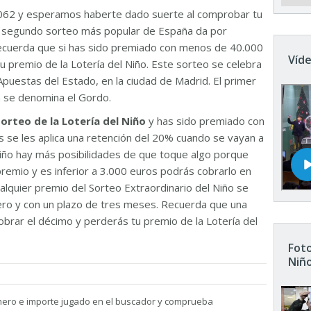
062 y esperamos haberte dado suerte al comprobar tu
El segundo sorteo más popular de España da por
Recuerda que si has sido premiado con menos de 40.000
Víde
u premio de la Lotería del Niño. Este sorteo se celebra
Apuestas del Estado, en la ciudad de Madrid. El primer
n se denomina el Gordo.
sorteo de la Lotería del Niño
y has sido premiado con
 se les aplica una retención del 20% cuando se vayan a
 Niño hay más posibilidades de que toque algo porque
remio y es inferior a 3.000 euros podrás cobrarlo en
ualquier premio del Sorteo Extraordinario del Niño se
nero y con un plazo de tres meses. Recuerda que una
brar el décimo y perderás tu premio de la Lotería del
Foto
Niñ
mero e importe jugado en el buscador y comprueba