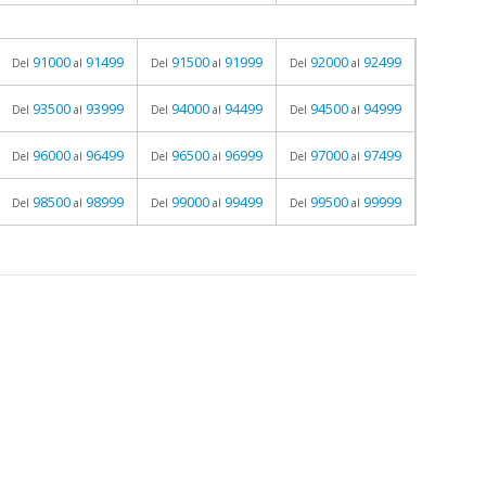
91000
91499
91500
91999
92000
92499
Del
al
Del
al
Del
al
93500
93999
94000
94499
94500
94999
Del
al
Del
al
Del
al
96000
96499
96500
96999
97000
97499
Del
al
Del
al
Del
al
98500
98999
99000
99499
99500
99999
Del
al
Del
al
Del
al