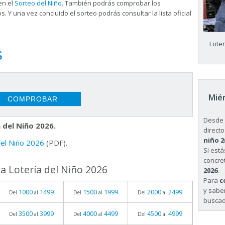
en el
Sorteo del Niño
. También podrás comprobar los
s. Y una vez concluido el sorteo podrás consultar la
lista oficial
Lote
S
Miér
Desde 
 del Niño 2026.
directo
niño 2
 del Niño 2026
(PDF).
Si est
concret
a Lotería del Niño 2026
2026
.
Para
c
y sabe
1000
1499
1500
1999
2000
2499
Del
al
Del
al
Del
al
buscad
3500
3999
4000
4499
4500
4999
Del
al
Del
al
Del
al