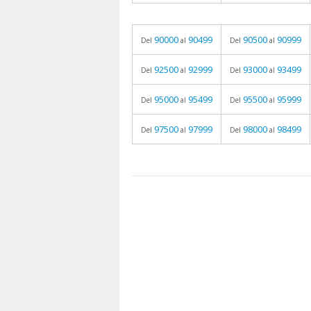
90000
90499
90500
90999
Del
al
Del
al
92500
92999
93000
93499
Del
al
Del
al
95000
95499
95500
95999
Del
al
Del
al
97500
97999
98000
98499
Del
al
Del
al