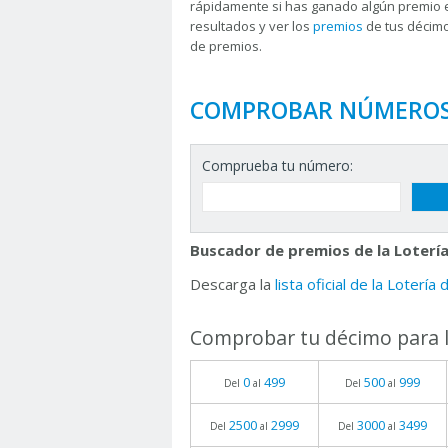
rápidamente si has ganado algún premio 
resultados y ver los
premios
de tus décimo
de premios.
COMPROBAR NÚMERO
Comprueba tu número:
Buscador de premios de la Lotería
Descarga la
lista oficial de la Lotería
Comprobar tu décimo para l
0
499
500
999
Del
al
Del
al
2500
2999
3000
3499
Del
al
Del
al