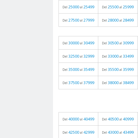
25000
25499
25500
25999
Del
al
Del
al
27500
27999
28000
28499
Del
al
Del
al
30000
30499
30500
30999
Del
al
Del
al
32500
32999
33000
33499
Del
al
Del
al
35000
35499
35500
35999
Del
al
Del
al
37500
37999
38000
38499
Del
al
Del
al
40000
40499
40500
40999
Del
al
Del
al
42500
42999
43000
43499
Del
al
Del
al