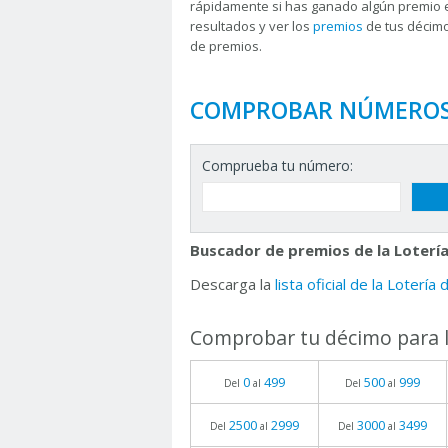
rápidamente si has ganado algún premio 
resultados y ver los
premios
de tus décimo
de premios.
COMPROBAR NÚMERO
Comprueba tu número:
Buscador de premios de la Lotería
Descarga la
lista oficial de la Lotería
Comprobar tu décimo para l
0
499
500
999
Del
al
Del
al
2500
2999
3000
3499
Del
al
Del
al