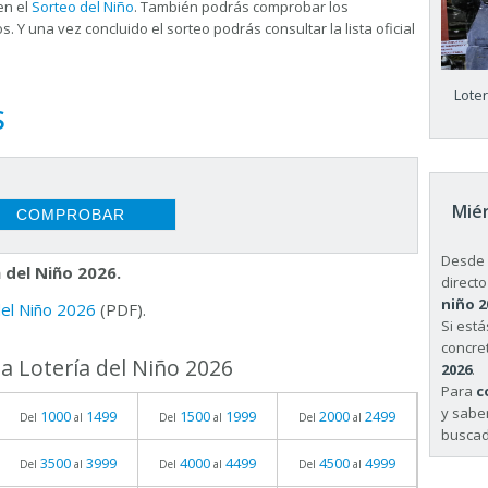
en el
Sorteo del Niño
. También podrás comprobar los
s. Y una vez concluido el sorteo podrás consultar la
lista oficial
Lote
S
Miér
Desde 
 del Niño 2026.
directo
niño 2
 del Niño 2026
(PDF).
Si est
concret
a Lotería del Niño 2026
2026
.
Para
c
y sabe
1000
1499
1500
1999
2000
2499
Del
al
Del
al
Del
al
buscad
3500
3999
4000
4499
4500
4999
Del
al
Del
al
Del
al