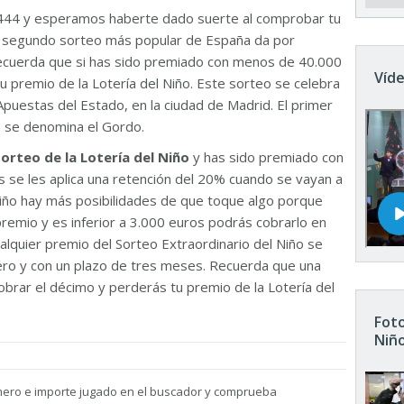
444 y esperamos haberte dado suerte al comprobar tu
El segundo sorteo más popular de España da por
Recuerda que si has sido premiado con menos de 40.000
Víde
u premio de la Lotería del Niño. Este sorteo se celebra
Apuestas del Estado, en la ciudad de Madrid. El primer
n se denomina el Gordo.
sorteo de la Lotería del Niño
y has sido premiado con
 se les aplica una retención del 20% cuando se vayan a
 Niño hay más posibilidades de que toque algo porque
remio y es inferior a 3.000 euros podrás cobrarlo en
ualquier premio del Sorteo Extraordinario del Niño se
nero y con un plazo de tres meses. Recuerda que una
brar el décimo y perderás tu premio de la Lotería del
Foto
Niñ
mero e importe jugado en el buscador y comprueba