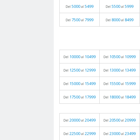
5000
5499
5500
5999
Del
al
Del
al
7500
7999
8000
8499
Del
al
Del
al
10000
10499
10500
10999
Del
al
Del
al
12500
12999
13000
13499
Del
al
Del
al
15000
15499
15500
15999
Del
al
Del
al
17500
17999
18000
18499
Del
al
Del
al
20000
20499
20500
20999
Del
al
Del
al
22500
22999
23000
23499
Del
al
Del
al