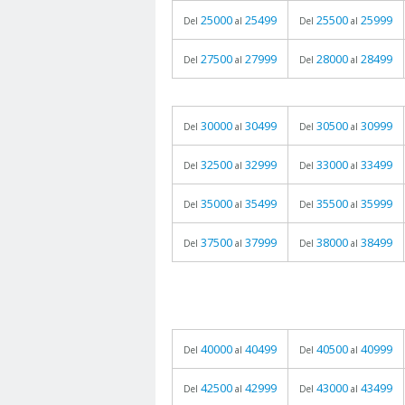
25000
25499
25500
25999
Del
al
Del
al
27500
27999
28000
28499
Del
al
Del
al
30000
30499
30500
30999
Del
al
Del
al
32500
32999
33000
33499
Del
al
Del
al
35000
35499
35500
35999
Del
al
Del
al
37500
37999
38000
38499
Del
al
Del
al
40000
40499
40500
40999
Del
al
Del
al
42500
42999
43000
43499
Del
al
Del
al