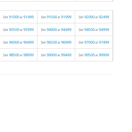
91000
91499
91500
91999
92000
92499
Del
al
Del
al
Del
al
93500
93999
94000
94499
94500
94999
Del
al
Del
al
Del
al
96000
96499
96500
96999
97000
97499
Del
al
Del
al
Del
al
98500
98999
99000
99499
99500
99999
Del
al
Del
al
Del
al