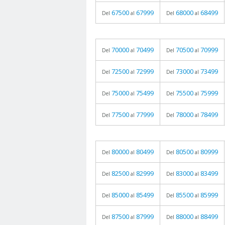
67500
67999
68000
68499
Del
al
Del
al
70000
70499
70500
70999
Del
al
Del
al
72500
72999
73000
73499
Del
al
Del
al
75000
75499
75500
75999
Del
al
Del
al
77500
77999
78000
78499
Del
al
Del
al
80000
80499
80500
80999
Del
al
Del
al
82500
82999
83000
83499
Del
al
Del
al
85000
85499
85500
85999
Del
al
Del
al
87500
87999
88000
88499
Del
al
Del
al