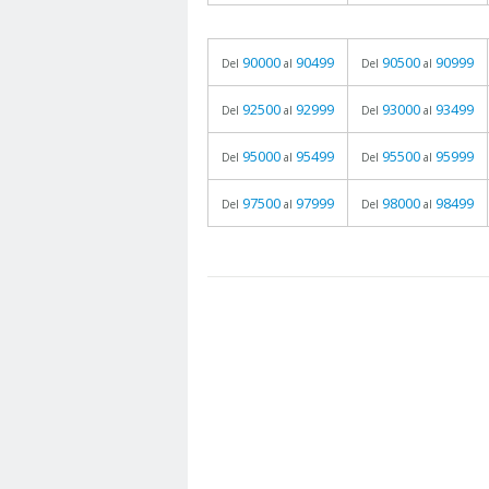
90000
90499
90500
90999
Del
al
Del
al
92500
92999
93000
93499
Del
al
Del
al
95000
95499
95500
95999
Del
al
Del
al
97500
97999
98000
98499
Del
al
Del
al