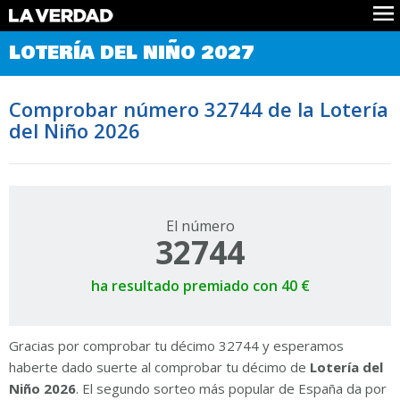
Comprobar Loteria del Niño
LOTERÍA DEL NIÑO 2027
Premios
Localizar números
Comprobar número 32744 de la Lotería
Noticias
del Niño 2026
Datos
Historia
Lotería de Navidad
El número
32744
ha resultado premiado con 40 €
Gracias por comprobar tu décimo 32744 y esperamos
haberte dado suerte al comprobar tu décimo de
Lotería del
Niño 2026
. El segundo sorteo más popular de España da por