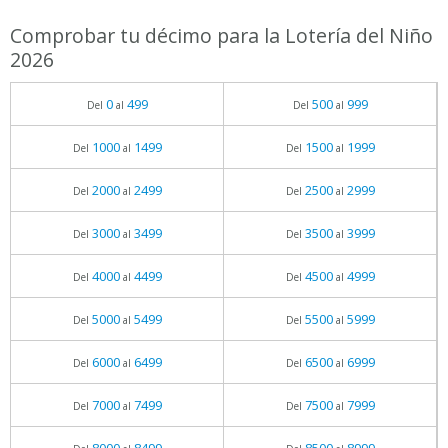
Comprobar tu décimo para la Lotería del Niño
2026
0
499
500
999
Del
al
Del
al
1000
1499
1500
1999
Del
al
Del
al
2000
2499
2500
2999
Del
al
Del
al
3000
3499
3500
3999
Del
al
Del
al
4000
4499
4500
4999
Del
al
Del
al
5000
5499
5500
5999
Del
al
Del
al
6000
6499
6500
6999
Del
al
Del
al
7000
7499
7500
7999
Del
al
Del
al