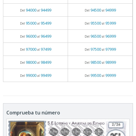
94000
94499
94500
94999
Del
al
Del
al
95000
95499
95500
95999
Del
al
Del
al
96000
96499
96500
96999
Del
al
Del
al
97000
97499
97500
97999
Del
al
Del
al
98000
98499
98500
98999
Del
al
Del
al
99000
99499
99500
99999
Del
al
Del
al
Comprueba tu número