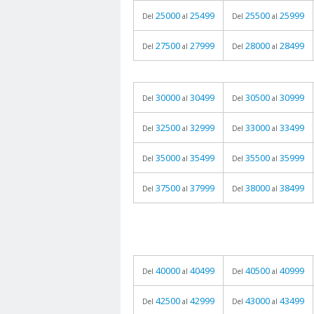
25000
25499
25500
25999
Del
al
Del
al
27500
27999
28000
28499
Del
al
Del
al
30000
30499
30500
30999
Del
al
Del
al
32500
32999
33000
33499
Del
al
Del
al
35000
35499
35500
35999
Del
al
Del
al
37500
37999
38000
38499
Del
al
Del
al
40000
40499
40500
40999
Del
al
Del
al
42500
42999
43000
43499
Del
al
Del
al