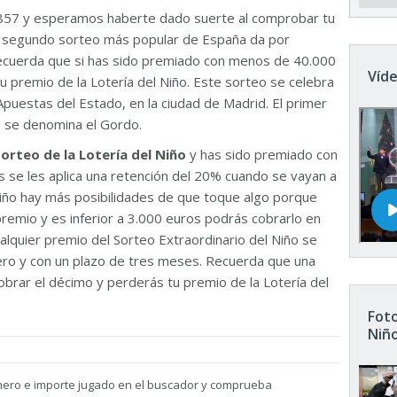
857 y esperamos haberte dado suerte al comprobar tu
El segundo sorteo más popular de España da por
Recuerda que si has sido premiado con menos de 40.000
Víde
u premio de la Lotería del Niño. Este sorteo se celebra
Apuestas del Estado, en la ciudad de Madrid. El primer
n se denomina el Gordo.
sorteo de la Lotería del Niño
y has sido premiado con
 se les aplica una retención del 20% cuando se vayan a
 Niño hay más posibilidades de que toque algo porque
remio y es inferior a 3.000 euros podrás cobrarlo en
ualquier premio del Sorteo Extraordinario del Niño se
nero y con un plazo de tres meses. Recuerda que una
brar el décimo y perderás tu premio de la Lotería del
Foto
Niñ
mero e importe jugado en el buscador y comprueba