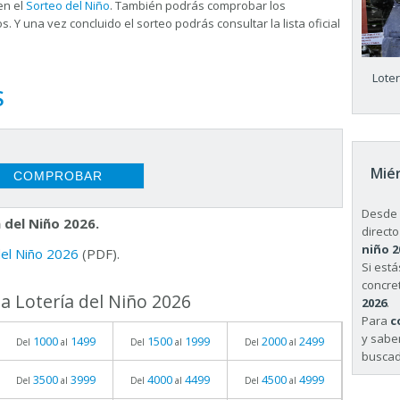
en el
Sorteo del Niño
. También podrás comprobar los
s. Y una vez concluido el sorteo podrás consultar la
lista oficial
Lote
S
Miér
Desde 
 del Niño 2026.
directo
niño 2
 del Niño 2026
(PDF).
Si est
concret
a Lotería del Niño 2026
2026
.
Para
c
y sabe
1000
1499
1500
1999
2000
2499
Del
al
Del
al
Del
al
buscad
3500
3999
4000
4499
4500
4999
Del
al
Del
al
Del
al