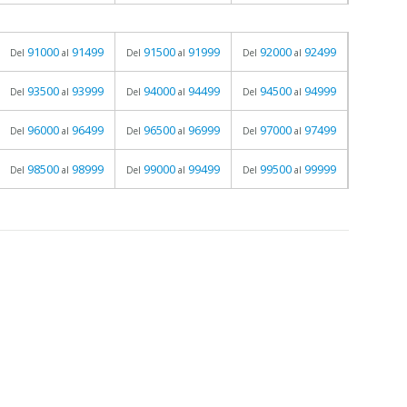
91000
91499
91500
91999
92000
92499
Del
al
Del
al
Del
al
93500
93999
94000
94499
94500
94999
Del
al
Del
al
Del
al
96000
96499
96500
96999
97000
97499
Del
al
Del
al
Del
al
98500
98999
99000
99499
99500
99999
Del
al
Del
al
Del
al