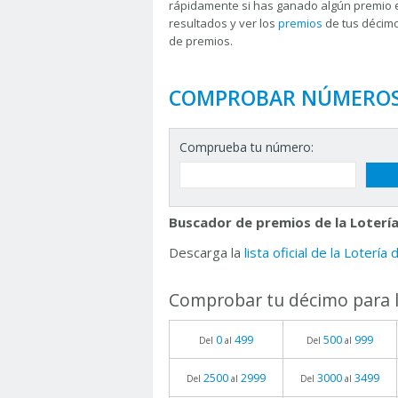
rápidamente si has ganado algún premio 
resultados y ver los
premios
de tus décimo
de premios.
COMPROBAR NÚMERO
Comprueba tu número:
Buscador de premios de la Lotería
Descarga la
lista oficial de la Lotería
Comprobar tu décimo para l
0
499
500
999
Del
al
Del
al
2500
2999
3000
3499
Del
al
Del
al