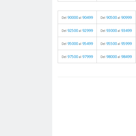
90000
90499
90500
90999
Del
al
Del
al
92500
92999
93000
93499
Del
al
Del
al
95000
95499
95500
95999
Del
al
Del
al
97500
97999
98000
98499
Del
al
Del
al