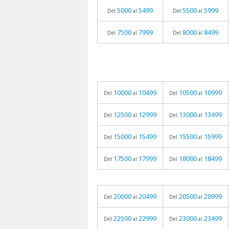
5000
5499
5500
5999
Del
al
Del
al
7500
7999
8000
8499
Del
al
Del
al
10000
10499
10500
10999
Del
al
Del
al
12500
12999
13000
13499
Del
al
Del
al
15000
15499
15500
15999
Del
al
Del
al
17500
17999
18000
18499
Del
al
Del
al
20000
20499
20500
20999
Del
al
Del
al
22500
22999
23000
23499
Del
al
Del
al