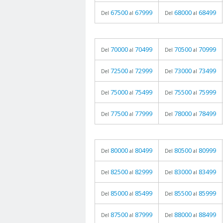
67500
67999
68000
68499
Del
al
Del
al
70000
70499
70500
70999
Del
al
Del
al
72500
72999
73000
73499
Del
al
Del
al
75000
75499
75500
75999
Del
al
Del
al
77500
77999
78000
78499
Del
al
Del
al
80000
80499
80500
80999
Del
al
Del
al
82500
82999
83000
83499
Del
al
Del
al
85000
85499
85500
85999
Del
al
Del
al
87500
87999
88000
88499
Del
al
Del
al