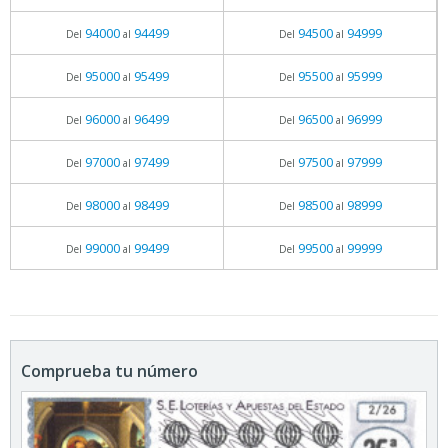
94000
94499
94500
94999
Del
al
Del
al
95000
95499
95500
95999
Del
al
Del
al
96000
96499
96500
96999
Del
al
Del
al
97000
97499
97500
97999
Del
al
Del
al
98000
98499
98500
98999
Del
al
Del
al
99000
99499
99500
99999
Del
al
Del
al
Comprueba tu número