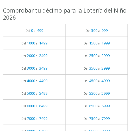
Comprobar tu décimo para la Lotería del Niño
2026
0
499
500
999
Del
al
Del
al
1000
1499
1500
1999
Del
al
Del
al
2000
2499
2500
2999
Del
al
Del
al
3000
3499
3500
3999
Del
al
Del
al
4000
4499
4500
4999
Del
al
Del
al
5000
5499
5500
5999
Del
al
Del
al
6000
6499
6500
6999
Del
al
Del
al
7000
7499
7500
7999
Del
al
Del
al