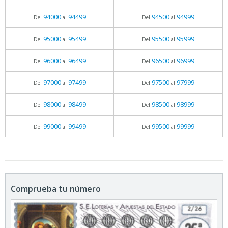
94000
94499
94500
94999
Del
al
Del
al
95000
95499
95500
95999
Del
al
Del
al
96000
96499
96500
96999
Del
al
Del
al
97000
97499
97500
97999
Del
al
Del
al
98000
98499
98500
98999
Del
al
Del
al
99000
99499
99500
99999
Del
al
Del
al
Comprueba tu número