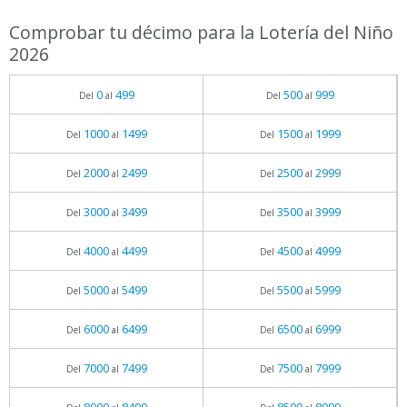
Comprobar tu décimo para la Lotería del Niño
2026
0
499
500
999
Del
al
Del
al
1000
1499
1500
1999
Del
al
Del
al
2000
2499
2500
2999
Del
al
Del
al
3000
3499
3500
3999
Del
al
Del
al
4000
4499
4500
4999
Del
al
Del
al
5000
5499
5500
5999
Del
al
Del
al
6000
6499
6500
6999
Del
al
Del
al
7000
7499
7500
7999
Del
al
Del
al