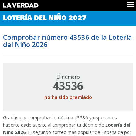
Comprobar Loteria del Niño
LOTERÍA DEL NIÑO 2027
Premios
Localizar números
Comprobar número 43536 de la Lotería
Noticias
del Niño 2026
Datos
Historia
Lotería de Navidad
El número
43536
no ha sido premiado
Gracias por comprobar tu décimo 43536 y esperamos
haberte dado suerte al comprobar tu décimo de
Lotería del
Niño 2026
. El segundo sorteo más popular de España da por