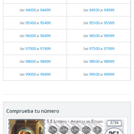
94000
94499
94500
94999
Del
al
Del
al
95000
95499
95500
95999
Del
al
Del
al
96000
96499
96500
96999
Del
al
Del
al
97000
97499
97500
97999
Del
al
Del
al
98000
98499
98500
98999
Del
al
Del
al
99000
99499
99500
99999
Del
al
Del
al
Comprueba tu número