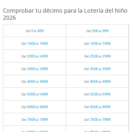
Comprobar tu décimo para la Lotería del Niño
2026
0
499
500
999
Del
al
Del
al
1000
1499
1500
1999
Del
al
Del
al
2000
2499
2500
2999
Del
al
Del
al
3000
3499
3500
3999
Del
al
Del
al
4000
4499
4500
4999
Del
al
Del
al
5000
5499
5500
5999
Del
al
Del
al
6000
6499
6500
6999
Del
al
Del
al
7000
7499
7500
7999
Del
al
Del
al