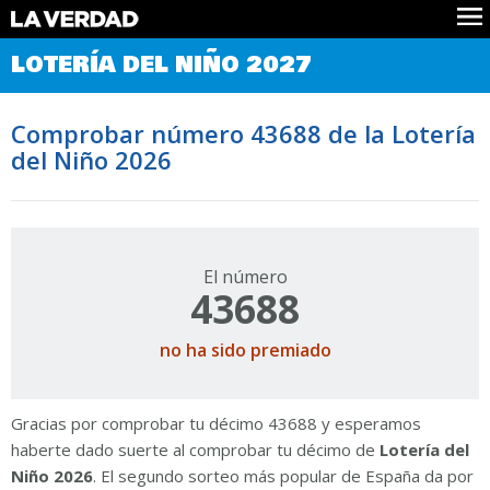
Comprobar Loteria del Niño
LOTERÍA DEL NIÑO 2027
Premios
Localizar números
Comprobar número 43688 de la Lotería
Noticias
del Niño 2026
Datos
Historia
Lotería de Navidad
El número
43688
no ha sido premiado
Gracias por comprobar tu décimo 43688 y esperamos
haberte dado suerte al comprobar tu décimo de
Lotería del
Niño 2026
. El segundo sorteo más popular de España da por