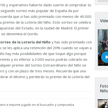
356 y esperamos haberte dado suerte al comprobar tu
El segundo sorteo más popular de España da por
Recuerda que si has sido premiado con menos de 40.000
Víde
u premio de la Lotería del Niño. Este sorteo se celebra
Apuestas del Estado, en la ciudad de Madrid. El primer
n se denomina el Gordo.
sorteo de la Lotería del Niño
y has sido premiado con
 se les aplica una retención del 20% cuando se vayan a
 Niño hay más posibilidades de que toque algo porque
remio y es inferior a 3.000 euros podrás cobrarlo en
ualquier premio del Sorteo Extraordinario del Niño se
nero y con un plazo de tres meses. Recuerda que una
brar el décimo y perderás tu premio de la Lotería del
Foto
Niñ
mero e importe jugado en el buscador y comprueba