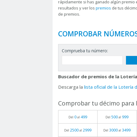
rápidamente si has ganado algún premio 
resultados y ver los
premios
de tus décimo
de premios.
COMPROBAR NÚMERO
Comprueba tu número:
Buscador de premios de la Lotería
Descarga la
lista oficial de la Lotería
Comprobar tu décimo para l
0
499
500
999
Del
al
Del
al
2500
2999
3000
3499
Del
al
Del
al