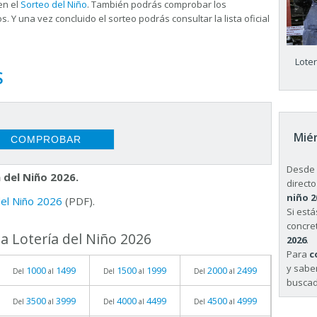
en el
Sorteo del Niño
. También podrás comprobar los
s. Y una vez concluido el sorteo podrás consultar la
lista oficial
Lote
S
Miér
Desde 
 del Niño 2026.
directo
niño 2
 del Niño 2026
(PDF).
Si est
concret
a Lotería del Niño 2026
2026
.
Para
c
y sabe
1000
1499
1500
1999
2000
2499
Del
al
Del
al
Del
al
buscad
3500
3999
4000
4499
4500
4999
Del
al
Del
al
Del
al