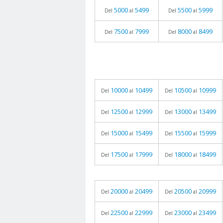
5000
5499
5500
5999
Del
al
Del
al
7500
7999
8000
8499
Del
al
Del
al
10000
10499
10500
10999
Del
al
Del
al
12500
12999
13000
13499
Del
al
Del
al
15000
15499
15500
15999
Del
al
Del
al
17500
17999
18000
18499
Del
al
Del
al
20000
20499
20500
20999
Del
al
Del
al
22500
22999
23000
23499
Del
al
Del
al