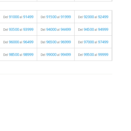
91000
91499
91500
91999
92000
92499
Del
al
Del
al
Del
al
93500
93999
94000
94499
94500
94999
Del
al
Del
al
Del
al
96000
96499
96500
96999
97000
97499
Del
al
Del
al
Del
al
98500
98999
99000
99499
99500
99999
Del
al
Del
al
Del
al