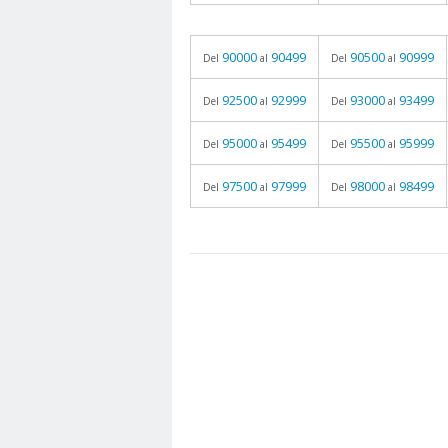
90000
90499
90500
90999
Del
al
Del
al
92500
92999
93000
93499
Del
al
Del
al
95000
95499
95500
95999
Del
al
Del
al
97500
97999
98000
98499
Del
al
Del
al