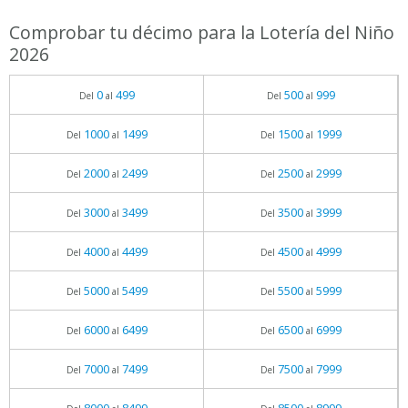
Comprobar tu décimo para la Lotería del Niño
2026
0
499
500
999
Del
al
Del
al
1000
1499
1500
1999
Del
al
Del
al
2000
2499
2500
2999
Del
al
Del
al
3000
3499
3500
3999
Del
al
Del
al
4000
4499
4500
4999
Del
al
Del
al
5000
5499
5500
5999
Del
al
Del
al
6000
6499
6500
6999
Del
al
Del
al
7000
7499
7500
7999
Del
al
Del
al