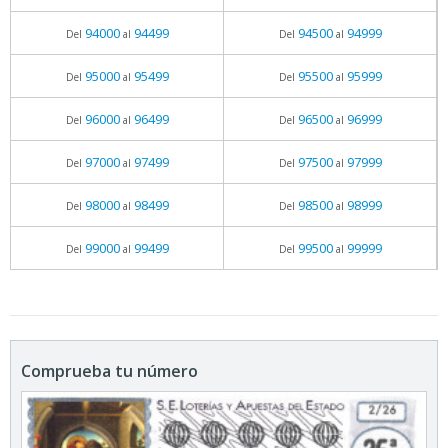
94000
94499
94500
94999
Del
al
Del
al
95000
95499
95500
95999
Del
al
Del
al
96000
96499
96500
96999
Del
al
Del
al
97000
97499
97500
97999
Del
al
Del
al
98000
98499
98500
98999
Del
al
Del
al
99000
99499
99500
99999
Del
al
Del
al
Comprueba tu número