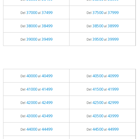
37000
37499
37500
37999
Del
al
Del
al
38000
38499
38500
38999
Del
al
Del
al
39000
39499
39500
39999
Del
al
Del
al
40000
40499
40500
40999
Del
al
Del
al
41000
41499
41500
41999
Del
al
Del
al
42000
42499
42500
42999
Del
al
Del
al
43000
43499
43500
43999
Del
al
Del
al
44000
44499
44500
44999
Del
al
Del
al