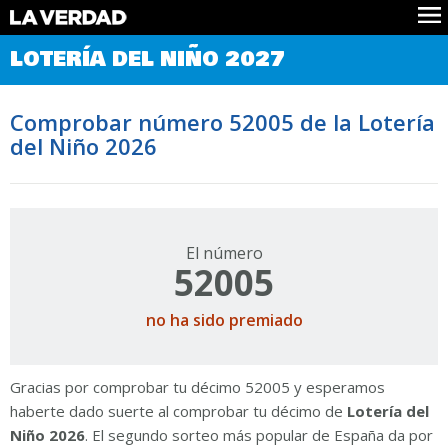
Comprobar Loteria del Niño
LOTERÍA DEL NIÑO 2027
Premios
Localizar números
Comprobar número 52005 de la Lotería
Noticias
del Niño 2026
Datos
Historia
Lotería de Navidad
El número
52005
no ha sido premiado
Gracias por comprobar tu décimo 52005 y esperamos
haberte dado suerte al comprobar tu décimo de
Lotería del
Niño 2026
. El segundo sorteo más popular de España da por