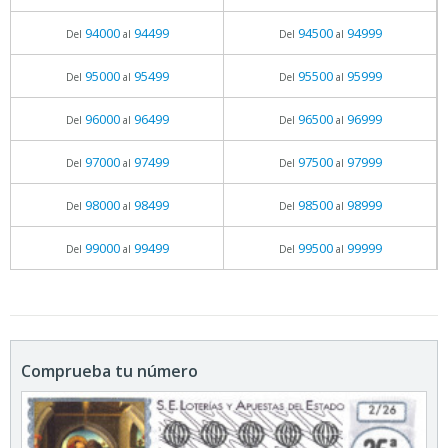
94000
94499
94500
94999
Del
al
Del
al
95000
95499
95500
95999
Del
al
Del
al
96000
96499
96500
96999
Del
al
Del
al
97000
97499
97500
97999
Del
al
Del
al
98000
98499
98500
98999
Del
al
Del
al
99000
99499
99500
99999
Del
al
Del
al
Comprueba tu número