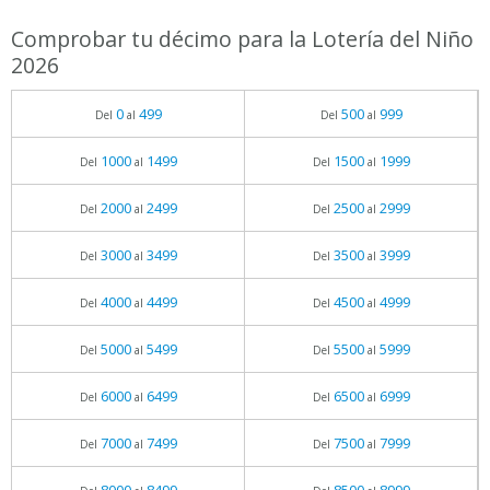
Comprobar tu décimo para la Lotería del Niño
2026
0
499
500
999
Del
al
Del
al
1000
1499
1500
1999
Del
al
Del
al
2000
2499
2500
2999
Del
al
Del
al
3000
3499
3500
3999
Del
al
Del
al
4000
4499
4500
4999
Del
al
Del
al
5000
5499
5500
5999
Del
al
Del
al
6000
6499
6500
6999
Del
al
Del
al
7000
7499
7500
7999
Del
al
Del
al