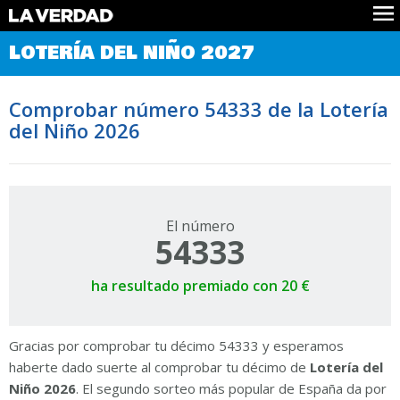
Comprobar Loteria del Niño
LOTERÍA DEL NIÑO 2027
Premios
Localizar números
Comprobar número 54333 de la Lotería
Noticias
del Niño 2026
Datos
Historia
Lotería de Navidad
El número
54333
ha resultado premiado con 20 €
Gracias por comprobar tu décimo 54333 y esperamos
haberte dado suerte al comprobar tu décimo de
Lotería del
Niño 2026
. El segundo sorteo más popular de España da por