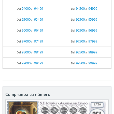
94000
94499
94500
94999
Del
al
Del
al
95000
95499
95500
95999
Del
al
Del
al
96000
96499
96500
96999
Del
al
Del
al
97000
97499
97500
97999
Del
al
Del
al
98000
98499
98500
98999
Del
al
Del
al
99000
99499
99500
99999
Del
al
Del
al
Comprueba tu número