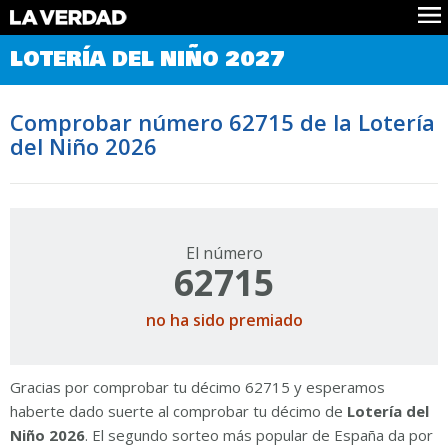
Comprobar Loteria del Niño
LOTERÍA DEL NIÑO 2027
Premios
Localizar números
Comprobar número 62715 de la Lotería
Noticias
del Niño 2026
Datos
Historia
Lotería de Navidad
El número
62715
no ha sido premiado
Gracias por comprobar tu décimo 62715 y esperamos
haberte dado suerte al comprobar tu décimo de
Lotería del
Niño 2026
. El segundo sorteo más popular de España da por