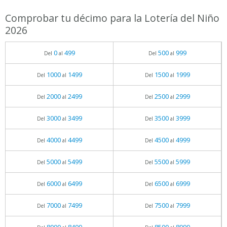
Comprobar tu décimo para la Lotería del Niño
2026
0
499
500
999
Del
al
Del
al
1000
1499
1500
1999
Del
al
Del
al
2000
2499
2500
2999
Del
al
Del
al
3000
3499
3500
3999
Del
al
Del
al
4000
4499
4500
4999
Del
al
Del
al
5000
5499
5500
5999
Del
al
Del
al
6000
6499
6500
6999
Del
al
Del
al
7000
7499
7500
7999
Del
al
Del
al