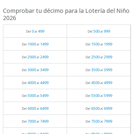
Comprobar tu décimo para la Lotería del Niño
2026
0
499
500
999
Del
al
Del
al
1000
1499
1500
1999
Del
al
Del
al
2000
2499
2500
2999
Del
al
Del
al
3000
3499
3500
3999
Del
al
Del
al
4000
4499
4500
4999
Del
al
Del
al
5000
5499
5500
5999
Del
al
Del
al
6000
6499
6500
6999
Del
al
Del
al
7000
7499
7500
7999
Del
al
Del
al