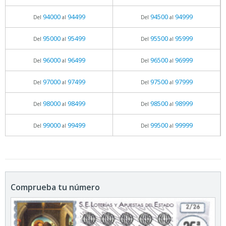
94000
94499
94500
94999
Del
al
Del
al
95000
95499
95500
95999
Del
al
Del
al
96000
96499
96500
96999
Del
al
Del
al
97000
97499
97500
97999
Del
al
Del
al
98000
98499
98500
98999
Del
al
Del
al
99000
99499
99500
99999
Del
al
Del
al
Comprueba tu número