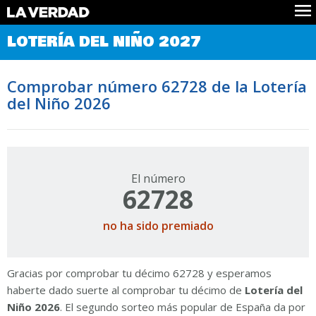
Comprobar Loteria del Niño
LOTERÍA DEL NIÑO 2027
Premios
Localizar números
Comprobar número 62728 de la Lotería
Noticias
del Niño 2026
Datos
Historia
Lotería de Navidad
El número
62728
no ha sido premiado
Gracias por comprobar tu décimo 62728 y esperamos
haberte dado suerte al comprobar tu décimo de
Lotería del
Niño 2026
. El segundo sorteo más popular de España da por