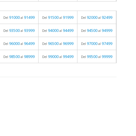
91000
91499
91500
91999
92000
92499
Del
al
Del
al
Del
al
93500
93999
94000
94499
94500
94999
Del
al
Del
al
Del
al
96000
96499
96500
96999
97000
97499
Del
al
Del
al
Del
al
98500
98999
99000
99499
99500
99999
Del
al
Del
al
Del
al