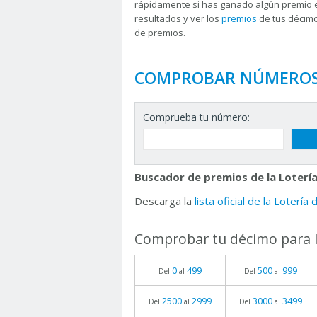
rápidamente si has ganado algún premio 
resultados y ver los
premios
de tus décimo
de premios.
COMPROBAR NÚMERO
Comprueba tu número:
Buscador de premios de la Lotería
Descarga la
lista oficial de la Lotería
Comprobar tu décimo para l
0
499
500
999
Del
al
Del
al
2500
2999
3000
3499
Del
al
Del
al