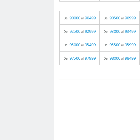
90000
90499
90500
90999
Del
al
Del
al
92500
92999
93000
93499
Del
al
Del
al
95000
95499
95500
95999
Del
al
Del
al
97500
97999
98000
98499
Del
al
Del
al