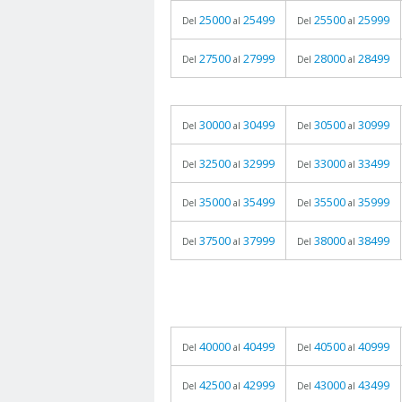
25000
25499
25500
25999
Del
al
Del
al
27500
27999
28000
28499
Del
al
Del
al
30000
30499
30500
30999
Del
al
Del
al
32500
32999
33000
33499
Del
al
Del
al
35000
35499
35500
35999
Del
al
Del
al
37500
37999
38000
38499
Del
al
Del
al
40000
40499
40500
40999
Del
al
Del
al
42500
42999
43000
43499
Del
al
Del
al