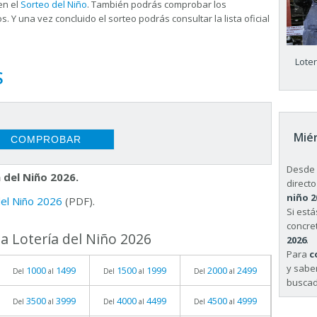
en el
Sorteo del Niño
. También podrás comprobar los
s. Y una vez concluido el sorteo podrás consultar la
lista oficial
Lote
S
Miér
Desde 
 del Niño 2026.
directo
niño 2
 del Niño 2026
(PDF).
Si est
concret
a Lotería del Niño 2026
2026
.
Para
c
y sabe
1000
1499
1500
1999
2000
2499
Del
al
Del
al
Del
al
buscad
3500
3999
4000
4499
4500
4999
Del
al
Del
al
Del
al