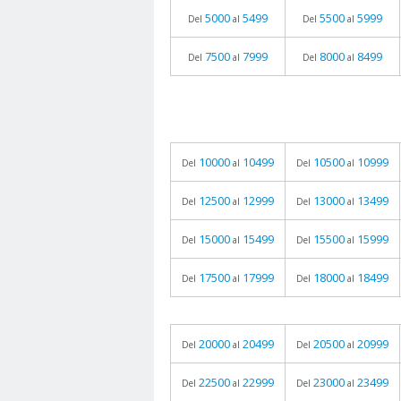
5000
5499
5500
5999
Del
al
Del
al
7500
7999
8000
8499
Del
al
Del
al
10000
10499
10500
10999
Del
al
Del
al
12500
12999
13000
13499
Del
al
Del
al
15000
15499
15500
15999
Del
al
Del
al
17500
17999
18000
18499
Del
al
Del
al
20000
20499
20500
20999
Del
al
Del
al
22500
22999
23000
23499
Del
al
Del
al