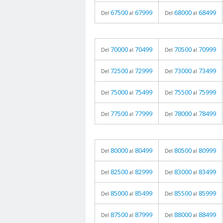
67500
67999
68000
68499
Del
al
Del
al
70000
70499
70500
70999
Del
al
Del
al
72500
72999
73000
73499
Del
al
Del
al
75000
75499
75500
75999
Del
al
Del
al
77500
77999
78000
78499
Del
al
Del
al
80000
80499
80500
80999
Del
al
Del
al
82500
82999
83000
83499
Del
al
Del
al
85000
85499
85500
85999
Del
al
Del
al
87500
87999
88000
88499
Del
al
Del
al