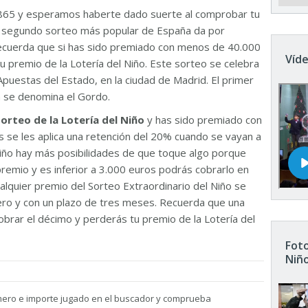
865 y esperamos haberte dado suerte al comprobar tu
El segundo sorteo más popular de España da por
Recuerda que si has sido premiado con menos de 40.000
Víde
u premio de la Lotería del Niño. Este sorteo se celebra
Apuestas del Estado, en la ciudad de Madrid. El primer
n se denomina el Gordo.
sorteo de la Lotería del Niño
y has sido premiado con
 se les aplica una retención del 20% cuando se vayan a
 Niño hay más posibilidades de que toque algo porque
remio y es inferior a 3.000 euros podrás cobrarlo en
ualquier premio del Sorteo Extraordinario del Niño se
nero y con un plazo de tres meses. Recuerda que una
brar el décimo y perderás tu premio de la Lotería del
Foto
Niñ
mero e importe jugado en el buscador y comprueba