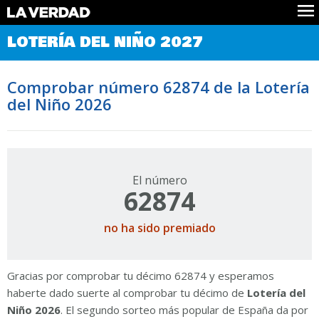
Comprobar Loteria del Niño
LOTERÍA DEL NIÑO 2027
Premios
Localizar números
Comprobar número 62874 de la Lotería
Noticias
del Niño 2026
Datos
Historia
Lotería de Navidad
El número
62874
no ha sido premiado
Gracias por comprobar tu décimo 62874 y esperamos
haberte dado suerte al comprobar tu décimo de
Lotería del
Niño 2026
. El segundo sorteo más popular de España da por