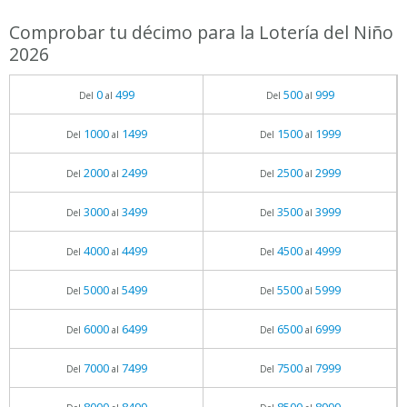
Comprobar tu décimo para la Lotería del Niño
2026
0
499
500
999
Del
al
Del
al
1000
1499
1500
1999
Del
al
Del
al
2000
2499
2500
2999
Del
al
Del
al
3000
3499
3500
3999
Del
al
Del
al
4000
4499
4500
4999
Del
al
Del
al
5000
5499
5500
5999
Del
al
Del
al
6000
6499
6500
6999
Del
al
Del
al
7000
7499
7500
7999
Del
al
Del
al