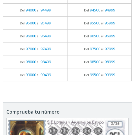
94000
94499
94500
94999
Del
al
Del
al
95000
95499
95500
95999
Del
al
Del
al
96000
96499
96500
96999
Del
al
Del
al
97000
97499
97500
97999
Del
al
Del
al
98000
98499
98500
98999
Del
al
Del
al
99000
99499
99500
99999
Del
al
Del
al
Comprueba tu número