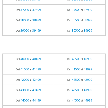
37000
37499
37500
37999
Del
al
Del
al
38000
38499
38500
38999
Del
al
Del
al
39000
39499
39500
39999
Del
al
Del
al
40000
40499
40500
40999
Del
al
Del
al
41000
41499
41500
41999
Del
al
Del
al
42000
42499
42500
42999
Del
al
Del
al
43000
43499
43500
43999
Del
al
Del
al
44000
44499
44500
44999
Del
al
Del
al