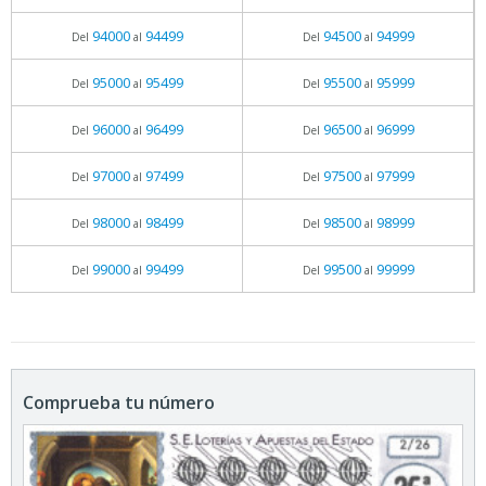
94000
94499
94500
94999
Del
al
Del
al
95000
95499
95500
95999
Del
al
Del
al
96000
96499
96500
96999
Del
al
Del
al
97000
97499
97500
97999
Del
al
Del
al
98000
98499
98500
98999
Del
al
Del
al
99000
99499
99500
99999
Del
al
Del
al
Comprueba tu número