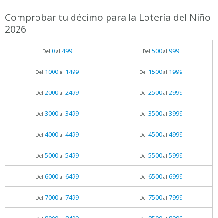
Comprobar tu décimo para la Lotería del Niño
2026
0
499
500
999
Del
al
Del
al
1000
1499
1500
1999
Del
al
Del
al
2000
2499
2500
2999
Del
al
Del
al
3000
3499
3500
3999
Del
al
Del
al
4000
4499
4500
4999
Del
al
Del
al
5000
5499
5500
5999
Del
al
Del
al
6000
6499
6500
6999
Del
al
Del
al
7000
7499
7500
7999
Del
al
Del
al