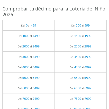
Comprobar tu décimo para la Lotería del Niño
2026
0
499
500
999
Del
al
Del
al
1000
1499
1500
1999
Del
al
Del
al
2000
2499
2500
2999
Del
al
Del
al
3000
3499
3500
3999
Del
al
Del
al
4000
4499
4500
4999
Del
al
Del
al
5000
5499
5500
5999
Del
al
Del
al
6000
6499
6500
6999
Del
al
Del
al
7000
7499
7500
7999
Del
al
Del
al