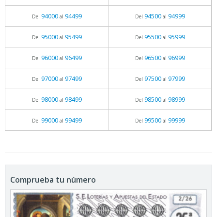
94000
94499
94500
94999
Del
al
Del
al
95000
95499
95500
95999
Del
al
Del
al
96000
96499
96500
96999
Del
al
Del
al
97000
97499
97500
97999
Del
al
Del
al
98000
98499
98500
98999
Del
al
Del
al
99000
99499
99500
99999
Del
al
Del
al
Comprueba tu número