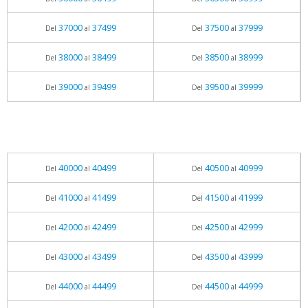
37000
37499
37500
37999
Del
al
Del
al
38000
38499
38500
38999
Del
al
Del
al
39000
39499
39500
39999
Del
al
Del
al
40000
40499
40500
40999
Del
al
Del
al
41000
41499
41500
41999
Del
al
Del
al
42000
42499
42500
42999
Del
al
Del
al
43000
43499
43500
43999
Del
al
Del
al
44000
44499
44500
44999
Del
al
Del
al