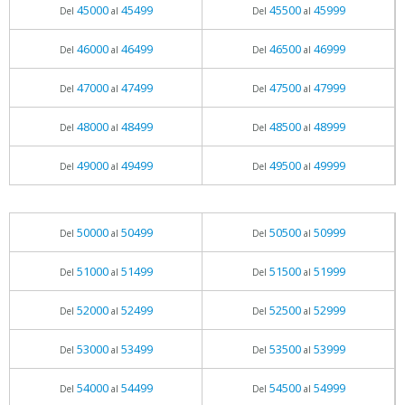
45000
45499
45500
45999
Del
al
Del
al
46000
46499
46500
46999
Del
al
Del
al
47000
47499
47500
47999
Del
al
Del
al
48000
48499
48500
48999
Del
al
Del
al
49000
49499
49500
49999
Del
al
Del
al
50000
50499
50500
50999
Del
al
Del
al
51000
51499
51500
51999
Del
al
Del
al
52000
52499
52500
52999
Del
al
Del
al
53000
53499
53500
53999
Del
al
Del
al
54000
54499
54500
54999
Del
al
Del
al