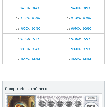
94000
94499
94500
94999
Del
al
Del
al
95000
95499
95500
95999
Del
al
Del
al
96000
96499
96500
96999
Del
al
Del
al
97000
97499
97500
97999
Del
al
Del
al
98000
98499
98500
98999
Del
al
Del
al
99000
99499
99500
99999
Del
al
Del
al
Comprueba tu número