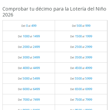
Comprobar tu décimo para la Lotería del Niño
2026
0
499
500
999
Del
al
Del
al
1000
1499
1500
1999
Del
al
Del
al
2000
2499
2500
2999
Del
al
Del
al
3000
3499
3500
3999
Del
al
Del
al
4000
4499
4500
4999
Del
al
Del
al
5000
5499
5500
5999
Del
al
Del
al
6000
6499
6500
6999
Del
al
Del
al
7000
7499
7500
7999
Del
al
Del
al