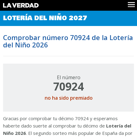
Comprobar Loteria del Niño
LOTERÍA DEL NIÑO 2027
Premios
Localizar números
Comprobar número 70924 de la Lotería
Noticias
del Niño 2026
Datos
Historia
Lotería de Navidad
El número
70924
no ha sido premiado
Gracias por comprobar tu décimo 70924 y esperamos
haberte dado suerte al comprobar tu décimo de
Lotería del
Niño 2026
. El segundo sorteo más popular de España da por