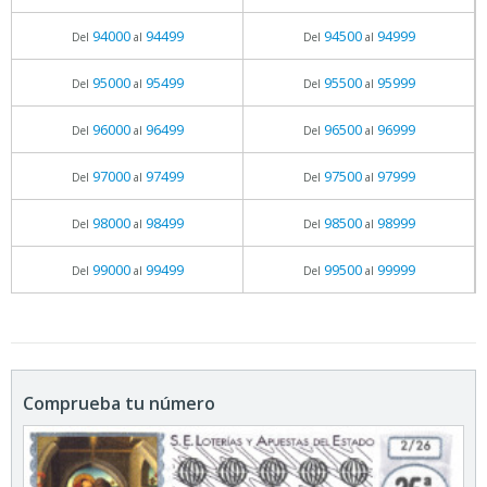
94000
94499
94500
94999
Del
al
Del
al
95000
95499
95500
95999
Del
al
Del
al
96000
96499
96500
96999
Del
al
Del
al
97000
97499
97500
97999
Del
al
Del
al
98000
98499
98500
98999
Del
al
Del
al
99000
99499
99500
99999
Del
al
Del
al
Comprueba tu número