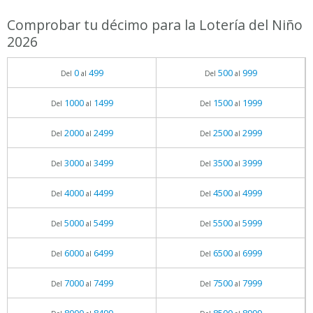
Comprobar tu décimo para la Lotería del Niño
2026
0
499
500
999
Del
al
Del
al
1000
1499
1500
1999
Del
al
Del
al
2000
2499
2500
2999
Del
al
Del
al
3000
3499
3500
3999
Del
al
Del
al
4000
4499
4500
4999
Del
al
Del
al
5000
5499
5500
5999
Del
al
Del
al
6000
6499
6500
6999
Del
al
Del
al
7000
7499
7500
7999
Del
al
Del
al