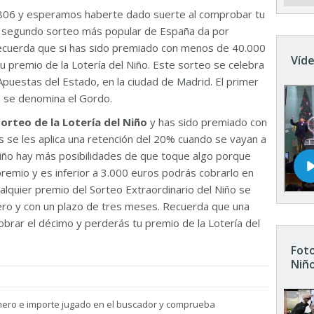
806 y esperamos haberte dado suerte al comprobar tu
El segundo sorteo más popular de España da por
Recuerda que si has sido premiado con menos de 40.000
Víde
u premio de la Lotería del Niño. Este sorteo se celebra
Apuestas del Estado, en la ciudad de Madrid. El primer
n se denomina el Gordo.
sorteo de la Lotería del Niño
y has sido premiado con
 se les aplica una retención del 20% cuando se vayan a
 Niño hay más posibilidades de que toque algo porque
remio y es inferior a 3.000 euros podrás cobrarlo en
ualquier premio del Sorteo Extraordinario del Niño se
nero y con un plazo de tres meses. Recuerda que una
brar el décimo y perderás tu premio de la Lotería del
Foto
Niñ
mero e importe jugado en el buscador y comprueba