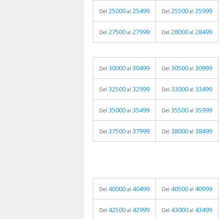
25000
25499
25500
25999
Del
al
Del
al
27500
27999
28000
28499
Del
al
Del
al
30000
30499
30500
30999
Del
al
Del
al
32500
32999
33000
33499
Del
al
Del
al
35000
35499
35500
35999
Del
al
Del
al
37500
37999
38000
38499
Del
al
Del
al
40000
40499
40500
40999
Del
al
Del
al
42500
42999
43000
43499
Del
al
Del
al