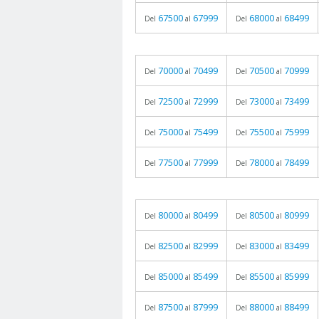
67500
67999
68000
68499
Del
al
Del
al
70000
70499
70500
70999
Del
al
Del
al
72500
72999
73000
73499
Del
al
Del
al
75000
75499
75500
75999
Del
al
Del
al
77500
77999
78000
78499
Del
al
Del
al
80000
80499
80500
80999
Del
al
Del
al
82500
82999
83000
83499
Del
al
Del
al
85000
85499
85500
85999
Del
al
Del
al
87500
87999
88000
88499
Del
al
Del
al