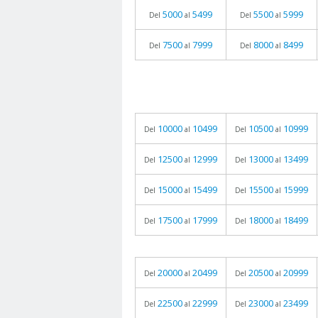
5000
5499
5500
5999
Del
al
Del
al
7500
7999
8000
8499
Del
al
Del
al
10000
10499
10500
10999
Del
al
Del
al
12500
12999
13000
13499
Del
al
Del
al
15000
15499
15500
15999
Del
al
Del
al
17500
17999
18000
18499
Del
al
Del
al
20000
20499
20500
20999
Del
al
Del
al
22500
22999
23000
23499
Del
al
Del
al