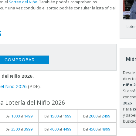
en el
Sorteo del Niño
. También podrás comprobar los
s. Y una vez concluido el sorteo podrás consultar la
lista oficial
Lote
S
Miér
Desde 
 del Niño 2026.
directo
niño 2
 del Niño 2026
(PDF).
Si est
concret
a Lotería del Niño 2026
2026
.
Para
c
y sabe
1000
1499
1500
1999
2000
2499
Del
al
Del
al
Del
al
buscad
3500
3999
4000
4499
4500
4999
Del
al
Del
al
Del
al