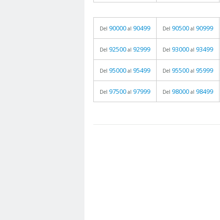
90000
90499
90500
90999
Del
al
Del
al
92500
92999
93000
93499
Del
al
Del
al
95000
95499
95500
95999
Del
al
Del
al
97500
97999
98000
98499
Del
al
Del
al