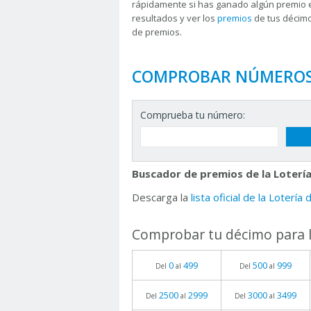
rápidamente si has ganado algún premio 
resultados y ver los
premios
de tus décimo
de premios.
COMPROBAR NÚMERO
Comprueba tu número:
Buscador de premios de la Lotería
Descarga la
lista oficial de la Lotería
Comprobar tu décimo para l
0
499
500
999
Del
al
Del
al
2500
2999
3000
3499
Del
al
Del
al