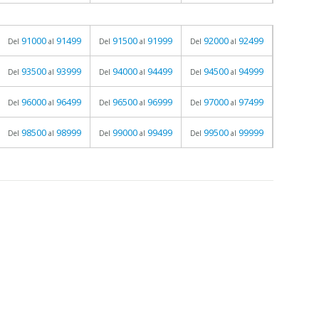
91000
91499
91500
91999
92000
92499
Del
al
Del
al
Del
al
93500
93999
94000
94499
94500
94999
Del
al
Del
al
Del
al
96000
96499
96500
96999
97000
97499
Del
al
Del
al
Del
al
98500
98999
99000
99499
99500
99999
Del
al
Del
al
Del
al