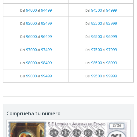
94000
94499
94500
94999
Del
al
Del
al
95000
95499
95500
95999
Del
al
Del
al
96000
96499
96500
96999
Del
al
Del
al
97000
97499
97500
97999
Del
al
Del
al
98000
98499
98500
98999
Del
al
Del
al
99000
99499
99500
99999
Del
al
Del
al
Comprueba tu número