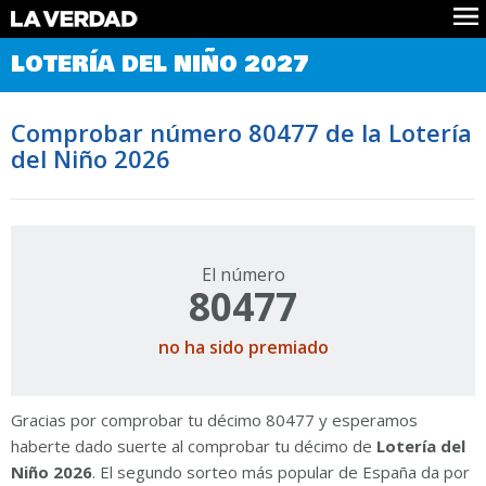
Comprobar Loteria del Niño
LOTERÍA DEL NIÑO 2027
Premios
Localizar números
Comprobar número 80477 de la Lotería
Noticias
del Niño 2026
Datos
Historia
Lotería de Navidad
El número
80477
no ha sido premiado
Gracias por comprobar tu décimo 80477 y esperamos
haberte dado suerte al comprobar tu décimo de
Lotería del
Niño 2026
. El segundo sorteo más popular de España da por