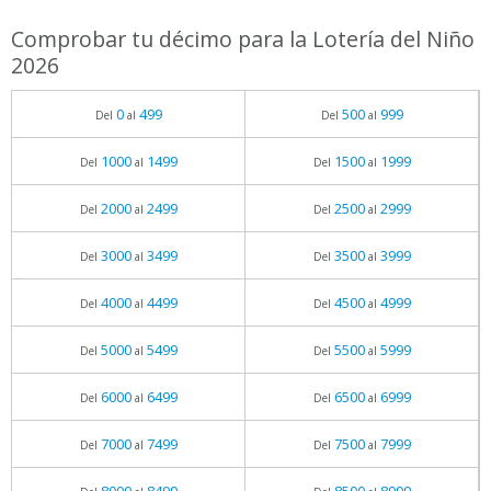
Comprobar tu décimo para la Lotería del Niño
2026
0
499
500
999
Del
al
Del
al
1000
1499
1500
1999
Del
al
Del
al
2000
2499
2500
2999
Del
al
Del
al
3000
3499
3500
3999
Del
al
Del
al
4000
4499
4500
4999
Del
al
Del
al
5000
5499
5500
5999
Del
al
Del
al
6000
6499
6500
6999
Del
al
Del
al
7000
7499
7500
7999
Del
al
Del
al