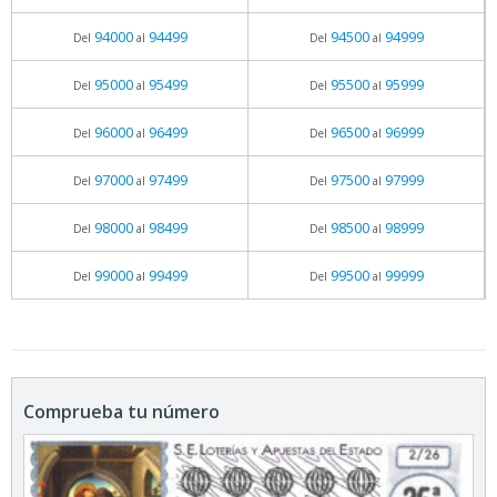
94000
94499
94500
94999
Del
al
Del
al
95000
95499
95500
95999
Del
al
Del
al
96000
96499
96500
96999
Del
al
Del
al
97000
97499
97500
97999
Del
al
Del
al
98000
98499
98500
98999
Del
al
Del
al
99000
99499
99500
99999
Del
al
Del
al
Comprueba tu número