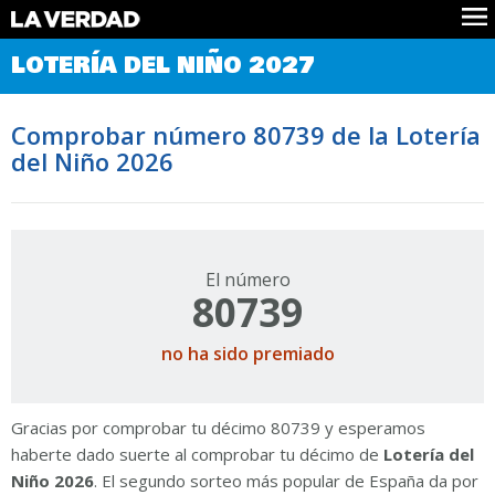
Comprobar Loteria del Niño
LOTERÍA DEL NIÑO 2027
Premios
Localizar números
Comprobar número 80739 de la Lotería
Noticias
del Niño 2026
Datos
Historia
Lotería de Navidad
El número
80739
no ha sido premiado
Gracias por comprobar tu décimo 80739 y esperamos
haberte dado suerte al comprobar tu décimo de
Lotería del
Niño 2026
. El segundo sorteo más popular de España da por