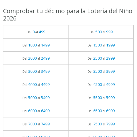
Comprobar tu décimo para la Lotería del Niño
2026
0
499
500
999
Del
al
Del
al
1000
1499
1500
1999
Del
al
Del
al
2000
2499
2500
2999
Del
al
Del
al
3000
3499
3500
3999
Del
al
Del
al
4000
4499
4500
4999
Del
al
Del
al
5000
5499
5500
5999
Del
al
Del
al
6000
6499
6500
6999
Del
al
Del
al
7000
7499
7500
7999
Del
al
Del
al