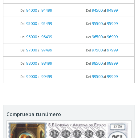
94000
94499
94500
94999
Del
al
Del
al
95000
95499
95500
95999
Del
al
Del
al
96000
96499
96500
96999
Del
al
Del
al
97000
97499
97500
97999
Del
al
Del
al
98000
98499
98500
98999
Del
al
Del
al
99000
99499
99500
99999
Del
al
Del
al
Comprueba tu número