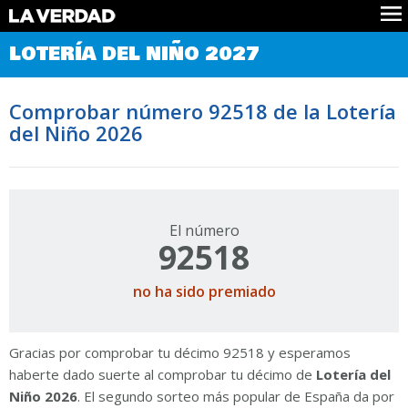
Comprobar Loteria del Niño
LOTERÍA DEL NIÑO 2027
Premios
Localizar números
Comprobar número 92518 de la Lotería
Noticias
del Niño 2026
Datos
Historia
Lotería de Navidad
El número
92518
no ha sido premiado
Gracias por comprobar tu décimo 92518 y esperamos
haberte dado suerte al comprobar tu décimo de
Lotería del
Niño 2026
. El segundo sorteo más popular de España da por