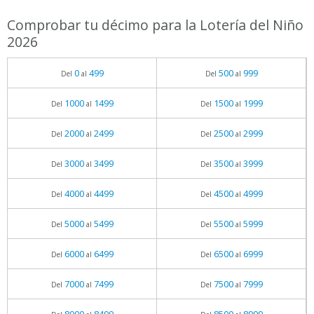
Comprobar tu décimo para la Lotería del Niño
2026
0
499
500
999
Del
al
Del
al
1000
1499
1500
1999
Del
al
Del
al
2000
2499
2500
2999
Del
al
Del
al
3000
3499
3500
3999
Del
al
Del
al
4000
4499
4500
4999
Del
al
Del
al
5000
5499
5500
5999
Del
al
Del
al
6000
6499
6500
6999
Del
al
Del
al
7000
7499
7500
7999
Del
al
Del
al