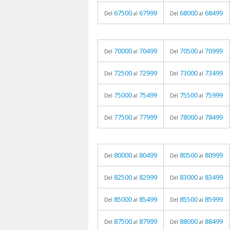
67500
67999
68000
68499
Del
al
Del
al
70000
70499
70500
70999
Del
al
Del
al
72500
72999
73000
73499
Del
al
Del
al
75000
75499
75500
75999
Del
al
Del
al
77500
77999
78000
78499
Del
al
Del
al
80000
80499
80500
80999
Del
al
Del
al
82500
82999
83000
83499
Del
al
Del
al
85000
85499
85500
85999
Del
al
Del
al
87500
87999
88000
88499
Del
al
Del
al