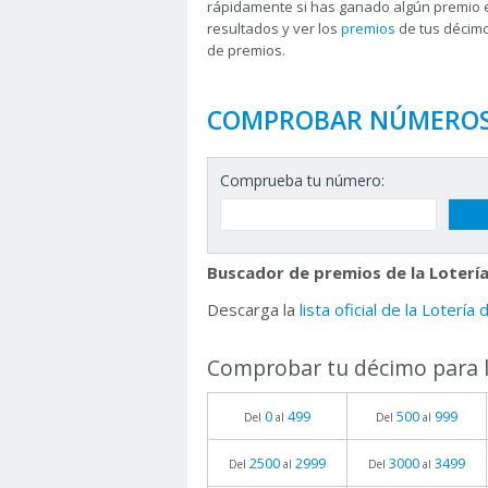
rápidamente si has ganado algún premio 
resultados y ver los
premios
de tus décimo
de premios.
COMPROBAR NÚMERO
Comprueba tu número:
Buscador de premios de la Lotería
Descarga la
lista oficial de la Lotería
Comprobar tu décimo para l
0
499
500
999
Del
al
Del
al
2500
2999
3000
3499
Del
al
Del
al