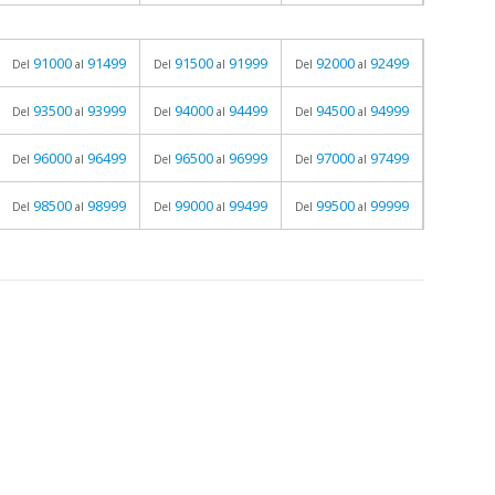
91000
91499
91500
91999
92000
92499
Del
al
Del
al
Del
al
93500
93999
94000
94499
94500
94999
Del
al
Del
al
Del
al
96000
96499
96500
96999
97000
97499
Del
al
Del
al
Del
al
98500
98999
99000
99499
99500
99999
Del
al
Del
al
Del
al