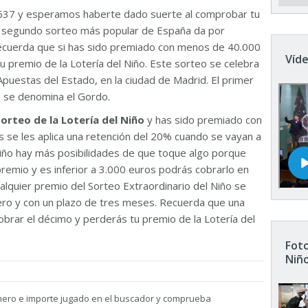
637 y esperamos haberte dado suerte al comprobar tu
El segundo sorteo más popular de España da por
Recuerda que si has sido premiado con menos de 40.000
Víde
u premio de la Lotería del Niño. Este sorteo se celebra
Apuestas del Estado, en la ciudad de Madrid. El primer
n se denomina el Gordo.
sorteo de la Lotería del Niño
y has sido premiado con
 se les aplica una retención del 20% cuando se vayan a
 Niño hay más posibilidades de que toque algo porque
remio y es inferior a 3.000 euros podrás cobrarlo en
ualquier premio del Sorteo Extraordinario del Niño se
nero y con un plazo de tres meses. Recuerda que una
brar el décimo y perderás tu premio de la Lotería del
Foto
Niñ
mero e importe jugado en el buscador y comprueba