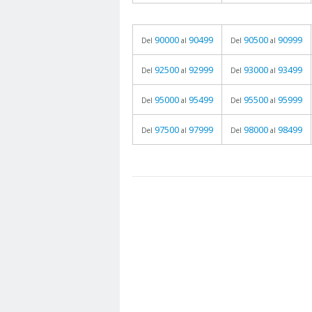
90000
90499
90500
90999
Del
al
Del
al
92500
92999
93000
93499
Del
al
Del
al
95000
95499
95500
95999
Del
al
Del
al
97500
97999
98000
98499
Del
al
Del
al