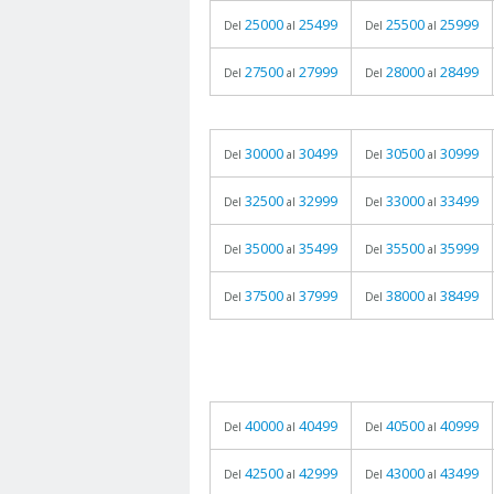
25000
25499
25500
25999
Del
al
Del
al
27500
27999
28000
28499
Del
al
Del
al
30000
30499
30500
30999
Del
al
Del
al
32500
32999
33000
33499
Del
al
Del
al
35000
35499
35500
35999
Del
al
Del
al
37500
37999
38000
38499
Del
al
Del
al
40000
40499
40500
40999
Del
al
Del
al
42500
42999
43000
43499
Del
al
Del
al