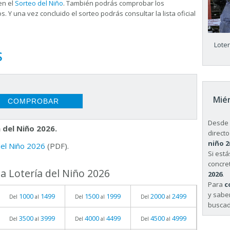
en el
Sorteo del Niño
. También podrás comprobar los
s. Y una vez concluido el sorteo podrás consultar la
lista oficial
Lote
S
Miér
Desde 
 del Niño 2026.
directo
niño 2
 del Niño 2026
(PDF).
Si est
concret
a Lotería del Niño 2026
2026
.
Para
c
y sabe
1000
1499
1500
1999
2000
2499
Del
al
Del
al
Del
al
buscad
3500
3999
4000
4499
4500
4999
Del
al
Del
al
Del
al