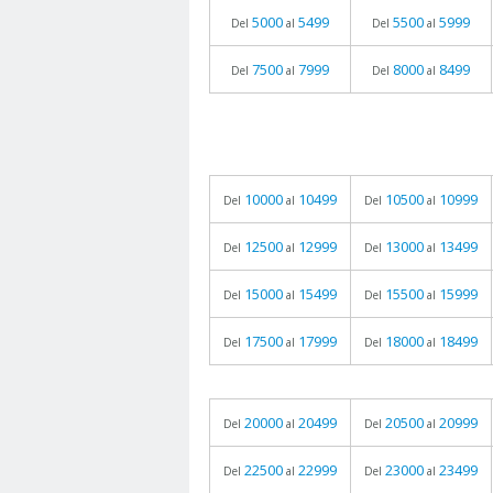
5000
5499
5500
5999
Del
al
Del
al
7500
7999
8000
8499
Del
al
Del
al
10000
10499
10500
10999
Del
al
Del
al
12500
12999
13000
13499
Del
al
Del
al
15000
15499
15500
15999
Del
al
Del
al
17500
17999
18000
18499
Del
al
Del
al
20000
20499
20500
20999
Del
al
Del
al
22500
22999
23000
23499
Del
al
Del
al