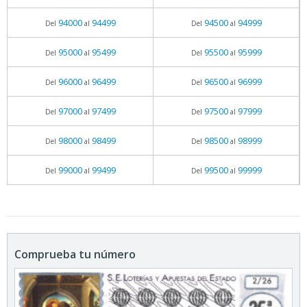
94000
94499
94500
94999
Del
al
Del
al
95000
95499
95500
95999
Del
al
Del
al
96000
96499
96500
96999
Del
al
Del
al
97000
97499
97500
97999
Del
al
Del
al
98000
98499
98500
98999
Del
al
Del
al
99000
99499
99500
99999
Del
al
Del
al
Comprueba tu número