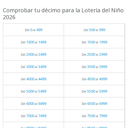
Comprobar tu décimo para la Lotería del Niño
2026
0
499
500
999
Del
al
Del
al
1000
1499
1500
1999
Del
al
Del
al
2000
2499
2500
2999
Del
al
Del
al
3000
3499
3500
3999
Del
al
Del
al
4000
4499
4500
4999
Del
al
Del
al
5000
5499
5500
5999
Del
al
Del
al
6000
6499
6500
6999
Del
al
Del
al
7000
7499
7500
7999
Del
al
Del
al