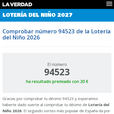
Comprobar Loteria del Niño
LOTERÍA DEL NIÑO 2027
Premios
Localizar números
Comprobar número 94523 de la Lotería
Noticias
del Niño 2026
Datos
Historia
Lotería de Navidad
El número
94523
ha resultado premiado con 20 €
Gracias por comprobar tu décimo 94523 y esperamos
haberte dado suerte al comprobar tu décimo de
Lotería del
Niño 2026
. El segundo sorteo más popular de España da por