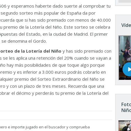
606 y esperamos haberte dado suerte al comprobar tu
El segundo sorteo más popular de España da por
Recuerda que si has sido premiado con menos de 40.000
Víde
u premio de la Lotería del Niño. Este sorteo se celebra
Apuestas del Estado, en la ciudad de Madrid. El primer
n se denomina el Gordo.
sorteo de la Lotería del Niño
y has sido premiado con
 se les aplica una retención del 20% cuando se vayan a
 Niño hay más posibilidades de que toque algo porque
remio y es inferior a 3.000 euros podrás cobrarlo en
ualquier premio del Sorteo Extraordinario del Niño se
nero y con un plazo de tres meses. Recuerda que una
brar el décimo y perderás tu premio de la Lotería del
Foto
Niñ
mero e importe jugado en el buscador y comprueba