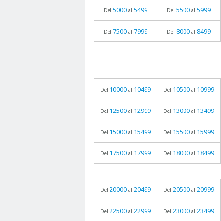
5000
5499
5500
5999
Del
al
Del
al
7500
7999
8000
8499
Del
al
Del
al
10000
10499
10500
10999
Del
al
Del
al
12500
12999
13000
13499
Del
al
Del
al
15000
15499
15500
15999
Del
al
Del
al
17500
17999
18000
18499
Del
al
Del
al
20000
20499
20500
20999
Del
al
Del
al
22500
22999
23000
23499
Del
al
Del
al