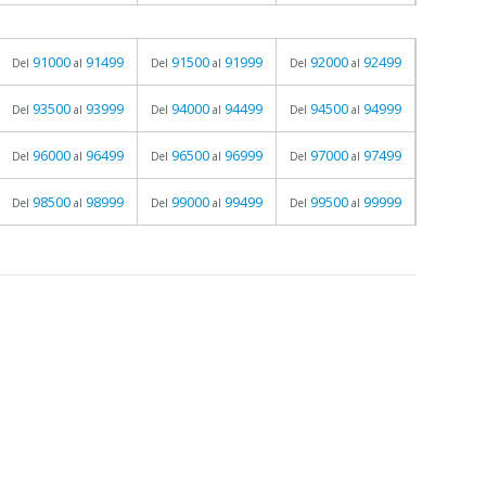
91000
91499
91500
91999
92000
92499
Del
al
Del
al
Del
al
93500
93999
94000
94499
94500
94999
Del
al
Del
al
Del
al
96000
96499
96500
96999
97000
97499
Del
al
Del
al
Del
al
98500
98999
99000
99499
99500
99999
Del
al
Del
al
Del
al