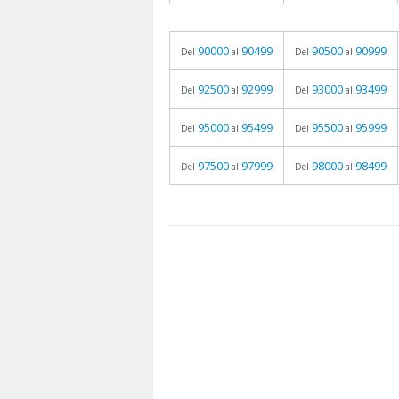
90000
90499
90500
90999
Del
al
Del
al
92500
92999
93000
93499
Del
al
Del
al
95000
95499
95500
95999
Del
al
Del
al
97500
97999
98000
98499
Del
al
Del
al