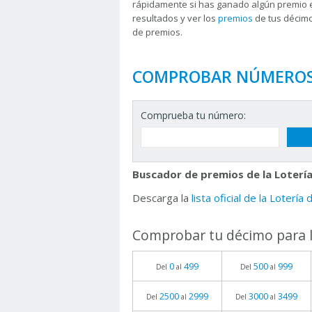
rápidamente si has ganado algún premio 
resultados y ver los
premios
de tus décimo
de premios.
COMPROBAR NÚMERO
Comprueba tu número:
Buscador de premios de la Lotería
Descarga la
lista oficial de la Lotería
Comprobar tu décimo para l
0
499
500
999
Del
al
Del
al
2500
2999
3000
3499
Del
al
Del
al