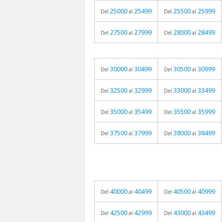
25000
25499
25500
25999
Del
al
Del
al
27500
27999
28000
28499
Del
al
Del
al
30000
30499
30500
30999
Del
al
Del
al
32500
32999
33000
33499
Del
al
Del
al
35000
35499
35500
35999
Del
al
Del
al
37500
37999
38000
38499
Del
al
Del
al
40000
40499
40500
40999
Del
al
Del
al
42500
42999
43000
43499
Del
al
Del
al