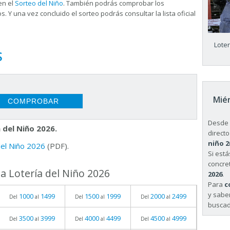
en el
Sorteo del Niño
. También podrás comprobar los
s. Y una vez concluido el sorteo podrás consultar la
lista oficial
Lote
S
Miér
Desde 
 del Niño 2026.
directo
niño 2
 del Niño 2026
(PDF).
Si est
concret
a Lotería del Niño 2026
2026
.
Para
c
y sabe
1000
1499
1500
1999
2000
2499
Del
al
Del
al
Del
al
buscad
3500
3999
4000
4499
4500
4999
Del
al
Del
al
Del
al