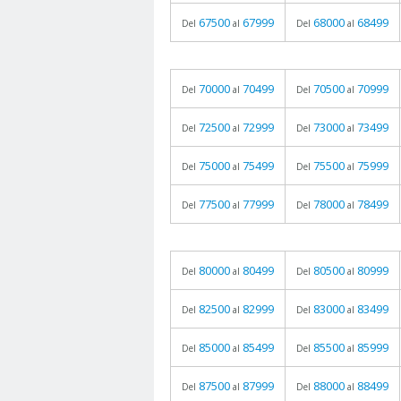
67500
67999
68000
68499
Del
al
Del
al
70000
70499
70500
70999
Del
al
Del
al
72500
72999
73000
73499
Del
al
Del
al
75000
75499
75500
75999
Del
al
Del
al
77500
77999
78000
78499
Del
al
Del
al
80000
80499
80500
80999
Del
al
Del
al
82500
82999
83000
83499
Del
al
Del
al
85000
85499
85500
85999
Del
al
Del
al
87500
87999
88000
88499
Del
al
Del
al