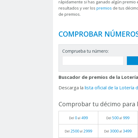
rápidamente si has ganado algún premio 
resultados y ver los
premios
de tus décimo
de premios.
COMPROBAR NÚMERO
Comprueba tu número:
Buscador de premios de la Lotería
Descarga la
lista oficial de la Lotería
Comprobar tu décimo para l
0
499
500
999
Del
al
Del
al
2500
2999
3000
3499
Del
al
Del
al