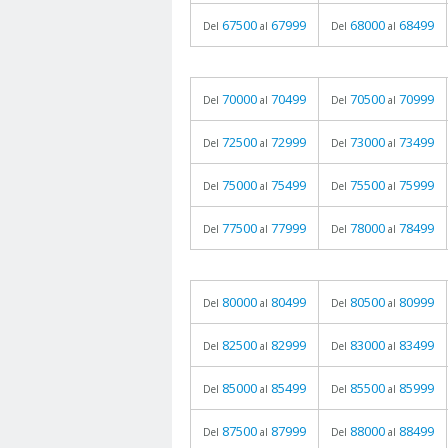
67500
67999
68000
68499
Del
al
Del
al
70000
70499
70500
70999
Del
al
Del
al
72500
72999
73000
73499
Del
al
Del
al
75000
75499
75500
75999
Del
al
Del
al
77500
77999
78000
78499
Del
al
Del
al
80000
80499
80500
80999
Del
al
Del
al
82500
82999
83000
83499
Del
al
Del
al
85000
85499
85500
85999
Del
al
Del
al
87500
87999
88000
88499
Del
al
Del
al