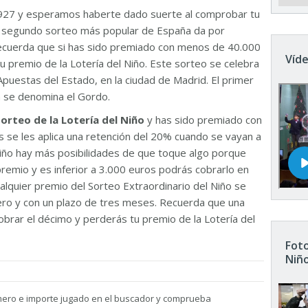
927 y esperamos haberte dado suerte al comprobar tu
El segundo sorteo más popular de España da por
Recuerda que si has sido premiado con menos de 40.000
Víde
u premio de la Lotería del Niño. Este sorteo se celebra
Apuestas del Estado, en la ciudad de Madrid. El primer
n se denomina el Gordo.
sorteo de la Lotería del Niño
y has sido premiado con
 se les aplica una retención del 20% cuando se vayan a
 Niño hay más posibilidades de que toque algo porque
remio y es inferior a 3.000 euros podrás cobrarlo en
ualquier premio del Sorteo Extraordinario del Niño se
nero y con un plazo de tres meses. Recuerda que una
brar el décimo y perderás tu premio de la Lotería del
Foto
Niñ
mero e importe jugado en el buscador y comprueba