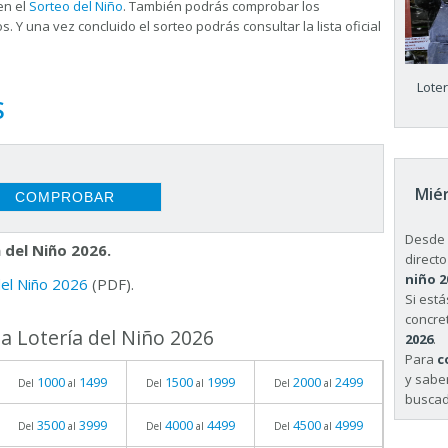
en el
Sorteo del Niño
. También podrás comprobar los
s. Y una vez concluido el sorteo podrás consultar la
lista oficial
Lote
S
Miér
Desde 
 del Niño 2026.
directo
niño 2
 del Niño 2026
(PDF).
Si est
concret
a Lotería del Niño 2026
2026
.
Para
c
y sabe
1000
1499
1500
1999
2000
2499
Del
al
Del
al
Del
al
buscad
3500
3999
4000
4499
4500
4999
Del
al
Del
al
Del
al