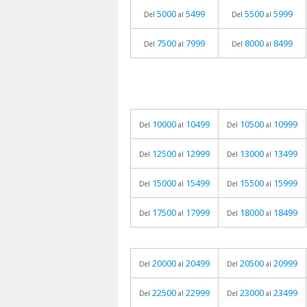
5000
5499
5500
5999
Del
al
Del
al
7500
7999
8000
8499
Del
al
Del
al
10000
10499
10500
10999
Del
al
Del
al
12500
12999
13000
13499
Del
al
Del
al
15000
15499
15500
15999
Del
al
Del
al
17500
17999
18000
18499
Del
al
Del
al
20000
20499
20500
20999
Del
al
Del
al
22500
22999
23000
23499
Del
al
Del
al