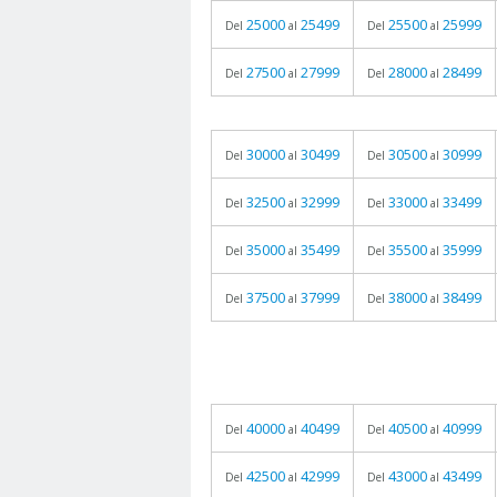
25000
25499
25500
25999
Del
al
Del
al
27500
27999
28000
28499
Del
al
Del
al
30000
30499
30500
30999
Del
al
Del
al
32500
32999
33000
33499
Del
al
Del
al
35000
35499
35500
35999
Del
al
Del
al
37500
37999
38000
38499
Del
al
Del
al
40000
40499
40500
40999
Del
al
Del
al
42500
42999
43000
43499
Del
al
Del
al