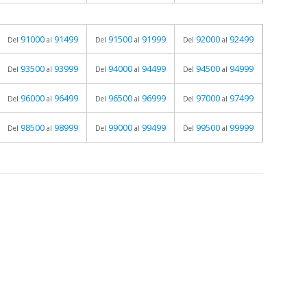
91000
91499
91500
91999
92000
92499
Del
al
Del
al
Del
al
93500
93999
94000
94499
94500
94999
Del
al
Del
al
Del
al
96000
96499
96500
96999
97000
97499
Del
al
Del
al
Del
al
98500
98999
99000
99499
99500
99999
Del
al
Del
al
Del
al