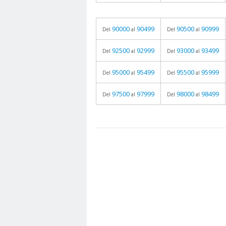
90000
90499
90500
90999
Del
al
Del
al
92500
92999
93000
93499
Del
al
Del
al
95000
95499
95500
95999
Del
al
Del
al
97500
97999
98000
98499
Del
al
Del
al