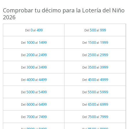
Comprobar tu décimo para la Lotería del Niño
2026
0
499
500
999
Del
al
Del
al
1000
1499
1500
1999
Del
al
Del
al
2000
2499
2500
2999
Del
al
Del
al
3000
3499
3500
3999
Del
al
Del
al
4000
4499
4500
4999
Del
al
Del
al
5000
5499
5500
5999
Del
al
Del
al
6000
6499
6500
6999
Del
al
Del
al
7000
7499
7500
7999
Del
al
Del
al