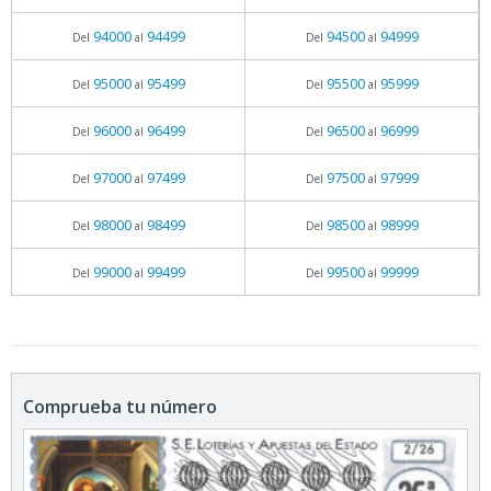
94000
94499
94500
94999
Del
al
Del
al
95000
95499
95500
95999
Del
al
Del
al
96000
96499
96500
96999
Del
al
Del
al
97000
97499
97500
97999
Del
al
Del
al
98000
98499
98500
98999
Del
al
Del
al
99000
99499
99500
99999
Del
al
Del
al
Comprueba tu número