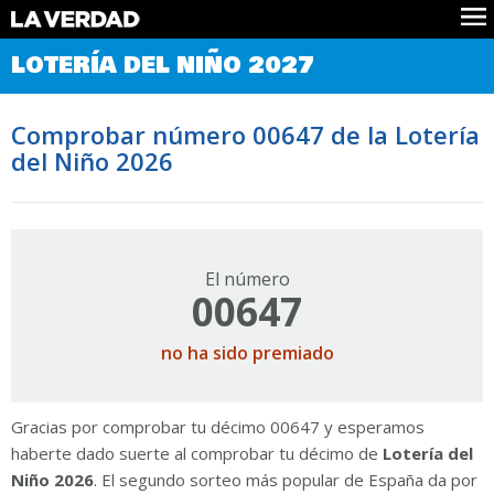
Comprobar Loteria del Niño
LOTERÍA DEL NIÑO 2027
Premios
Localizar números
Comprobar número 00647 de la Lotería
Noticias
del Niño 2026
Datos
Historia
Lotería de Navidad
El número
00647
no ha sido premiado
Gracias por comprobar tu décimo 00647 y esperamos
haberte dado suerte al comprobar tu décimo de
Lotería del
Niño 2026
. El segundo sorteo más popular de España da por