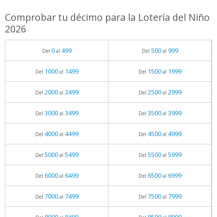
Comprobar tu décimo para la Lotería del Niño
2026
0
499
500
999
Del
al
Del
al
1000
1499
1500
1999
Del
al
Del
al
2000
2499
2500
2999
Del
al
Del
al
3000
3499
3500
3999
Del
al
Del
al
4000
4499
4500
4999
Del
al
Del
al
5000
5499
5500
5999
Del
al
Del
al
6000
6499
6500
6999
Del
al
Del
al
7000
7499
7500
7999
Del
al
Del
al