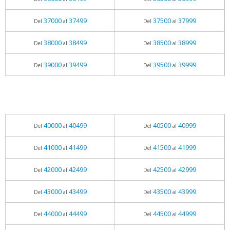
37000
37499
37500
37999
Del
al
Del
al
38000
38499
38500
38999
Del
al
Del
al
39000
39499
39500
39999
Del
al
Del
al
40000
40499
40500
40999
Del
al
Del
al
41000
41499
41500
41999
Del
al
Del
al
42000
42499
42500
42999
Del
al
Del
al
43000
43499
43500
43999
Del
al
Del
al
44000
44499
44500
44999
Del
al
Del
al