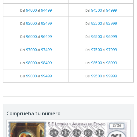
94000
94499
94500
94999
Del
al
Del
al
95000
95499
95500
95999
Del
al
Del
al
96000
96499
96500
96999
Del
al
Del
al
97000
97499
97500
97999
Del
al
Del
al
98000
98499
98500
98999
Del
al
Del
al
99000
99499
99500
99999
Del
al
Del
al
Comprueba tu número