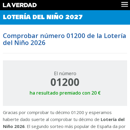
Comprobar Loteria del Niño
LOTERÍA DEL NIÑO 2027
Premios
Localizar números
Comprobar número 01200 de la Lotería
Noticias
del Niño 2026
Datos
Historia
Lotería de Navidad
El número
01200
ha resultado premiado con 20 €
Gracias por comprobar tu décimo 01200 y esperamos
haberte dado suerte al comprobar tu décimo de
Lotería del
Niño 2026
. El segundo sorteo más popular de España da por