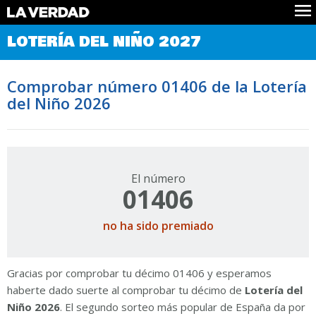
Comprobar Loteria del Niño
LOTERÍA DEL NIÑO 2027
Premios
Localizar números
Comprobar número 01406 de la Lotería
Noticias
del Niño 2026
Datos
Historia
Lotería de Navidad
El número
01406
no ha sido premiado
Gracias por comprobar tu décimo 01406 y esperamos
haberte dado suerte al comprobar tu décimo de
Lotería del
Niño 2026
. El segundo sorteo más popular de España da por