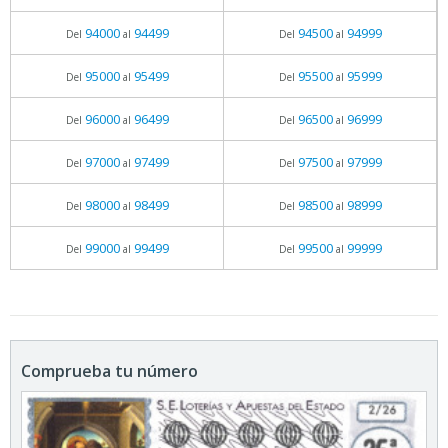
94000
94499
94500
94999
Del
al
Del
al
95000
95499
95500
95999
Del
al
Del
al
96000
96499
96500
96999
Del
al
Del
al
97000
97499
97500
97999
Del
al
Del
al
98000
98499
98500
98999
Del
al
Del
al
99000
99499
99500
99999
Del
al
Del
al
Comprueba tu número