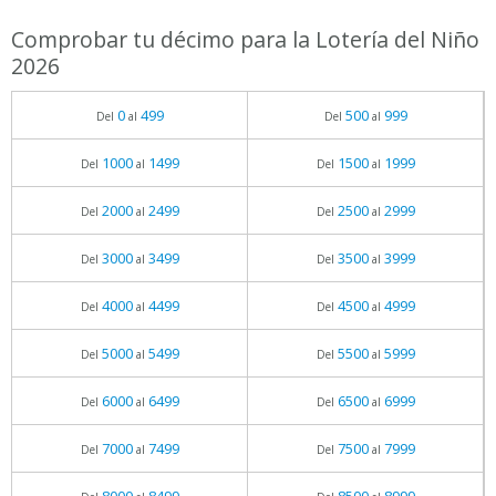
Comprobar tu décimo para la Lotería del Niño
2026
0
499
500
999
Del
al
Del
al
1000
1499
1500
1999
Del
al
Del
al
2000
2499
2500
2999
Del
al
Del
al
3000
3499
3500
3999
Del
al
Del
al
4000
4499
4500
4999
Del
al
Del
al
5000
5499
5500
5999
Del
al
Del
al
6000
6499
6500
6999
Del
al
Del
al
7000
7499
7500
7999
Del
al
Del
al