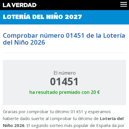
Comprobar Loteria del Niño
LOTERÍA DEL NIÑO 2027
Premios
Localizar números
Comprobar número 01451 de la Lotería
Noticias
del Niño 2026
Datos
Historia
Lotería de Navidad
El número
01451
ha resultado premiado con 20 €
Gracias por comprobar tu décimo 01451 y esperamos
haberte dado suerte al comprobar tu décimo de
Lotería del
Niño 2026
. El segundo sorteo más popular de España da por