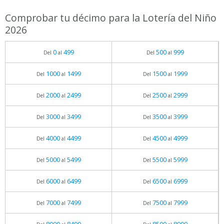
Comprobar tu décimo para la Lotería del Niño
2026
0
499
500
999
Del
al
Del
al
1000
1499
1500
1999
Del
al
Del
al
2000
2499
2500
2999
Del
al
Del
al
3000
3499
3500
3999
Del
al
Del
al
4000
4499
4500
4999
Del
al
Del
al
5000
5499
5500
5999
Del
al
Del
al
6000
6499
6500
6999
Del
al
Del
al
7000
7499
7500
7999
Del
al
Del
al