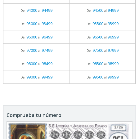
94000
94499
94500
94999
Del
al
Del
al
95000
95499
95500
95999
Del
al
Del
al
96000
96499
96500
96999
Del
al
Del
al
97000
97499
97500
97999
Del
al
Del
al
98000
98499
98500
98999
Del
al
Del
al
99000
99499
99500
99999
Del
al
Del
al
Comprueba tu número