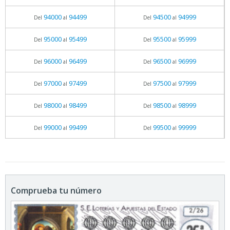
94000
94499
94500
94999
Del
al
Del
al
95000
95499
95500
95999
Del
al
Del
al
96000
96499
96500
96999
Del
al
Del
al
97000
97499
97500
97999
Del
al
Del
al
98000
98499
98500
98999
Del
al
Del
al
99000
99499
99500
99999
Del
al
Del
al
Comprueba tu número