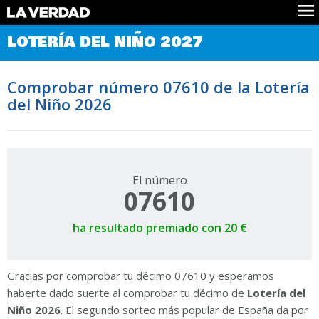
Comprobar Loteria del Niño
LOTERÍA DEL NIÑO 2027
Premios
Localizar números
Comprobar número 07610 de la Lotería
Noticias
del Niño 2026
Datos
Historia
Lotería de Navidad
El número
07610
ha resultado premiado con 20 €
Gracias por comprobar tu décimo 07610 y esperamos
haberte dado suerte al comprobar tu décimo de
Lotería del
Niño 2026
. El segundo sorteo más popular de España da por