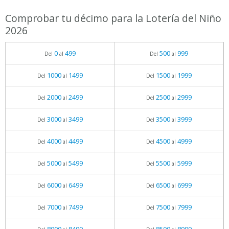
Comprobar tu décimo para la Lotería del Niño
2026
0
499
500
999
Del
al
Del
al
1000
1499
1500
1999
Del
al
Del
al
2000
2499
2500
2999
Del
al
Del
al
3000
3499
3500
3999
Del
al
Del
al
4000
4499
4500
4999
Del
al
Del
al
5000
5499
5500
5999
Del
al
Del
al
6000
6499
6500
6999
Del
al
Del
al
7000
7499
7500
7999
Del
al
Del
al