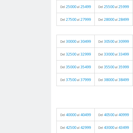
25000
25499
25500
25999
Del
al
Del
al
27500
27999
28000
28499
Del
al
Del
al
30000
30499
30500
30999
Del
al
Del
al
32500
32999
33000
33499
Del
al
Del
al
35000
35499
35500
35999
Del
al
Del
al
37500
37999
38000
38499
Del
al
Del
al
40000
40499
40500
40999
Del
al
Del
al
42500
42999
43000
43499
Del
al
Del
al