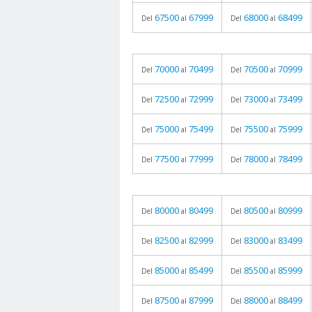
67500
67999
68000
68499
Del
al
Del
al
70000
70499
70500
70999
Del
al
Del
al
72500
72999
73000
73499
Del
al
Del
al
75000
75499
75500
75999
Del
al
Del
al
77500
77999
78000
78499
Del
al
Del
al
80000
80499
80500
80999
Del
al
Del
al
82500
82999
83000
83499
Del
al
Del
al
85000
85499
85500
85999
Del
al
Del
al
87500
87999
88000
88499
Del
al
Del
al