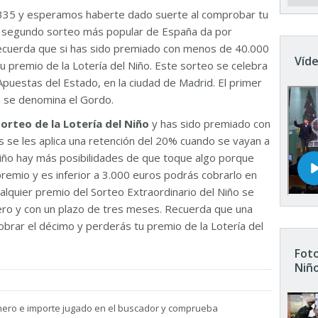
335 y esperamos haberte dado suerte al comprobar tu
El segundo sorteo más popular de España da por
Recuerda que si has sido premiado con menos de 40.000
Víde
u premio de la Lotería del Niño. Este sorteo se celebra
Apuestas del Estado, en la ciudad de Madrid. El primer
n se denomina el Gordo.
sorteo de la Lotería del Niño
y has sido premiado con
 se les aplica una retención del 20% cuando se vayan a
 Niño hay más posibilidades de que toque algo porque
remio y es inferior a 3.000 euros podrás cobrarlo en
ualquier premio del Sorteo Extraordinario del Niño se
nero y con un plazo de tres meses. Recuerda que una
brar el décimo y perderás tu premio de la Lotería del
Foto
Niñ
mero e importe jugado en el buscador y comprueba