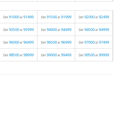
91000
91499
91500
91999
92000
92499
Del
al
Del
al
Del
al
93500
93999
94000
94499
94500
94999
Del
al
Del
al
Del
al
96000
96499
96500
96999
97000
97499
Del
al
Del
al
Del
al
98500
98999
99000
99499
99500
99999
Del
al
Del
al
Del
al