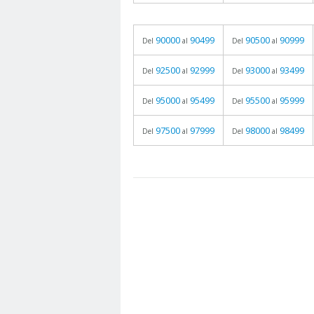
90000
90499
90500
90999
Del
al
Del
al
92500
92999
93000
93499
Del
al
Del
al
95000
95499
95500
95999
Del
al
Del
al
97500
97999
98000
98499
Del
al
Del
al