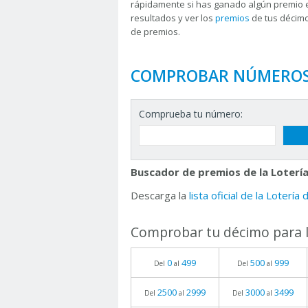
rápidamente si has ganado algún premio 
resultados y ver los
premios
de tus décimo
de premios.
COMPROBAR NÚMERO
Comprueba tu número:
Buscador de premios de la Lotería
Descarga la
lista oficial de la Lotería
Comprobar tu décimo para l
0
499
500
999
Del
al
Del
al
2500
2999
3000
3499
Del
al
Del
al