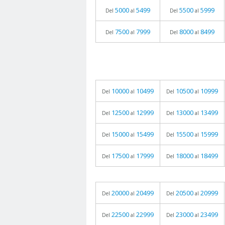
5000
5499
5500
5999
Del
al
Del
al
7500
7999
8000
8499
Del
al
Del
al
10000
10499
10500
10999
Del
al
Del
al
12500
12999
13000
13499
Del
al
Del
al
15000
15499
15500
15999
Del
al
Del
al
17500
17999
18000
18499
Del
al
Del
al
20000
20499
20500
20999
Del
al
Del
al
22500
22999
23000
23499
Del
al
Del
al