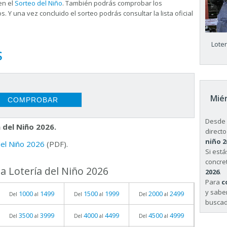
en el
Sorteo del Niño
. También podrás comprobar los
s. Y una vez concluido el sorteo podrás consultar la
lista oficial
Lote
S
Miér
Desde 
 del Niño 2026.
directo
niño 2
 del Niño 2026
(PDF).
Si est
concret
a Lotería del Niño 2026
2026
.
Para
c
y sabe
1000
1499
1500
1999
2000
2499
Del
al
Del
al
Del
al
buscad
3500
3999
4000
4499
4500
4999
Del
al
Del
al
Del
al