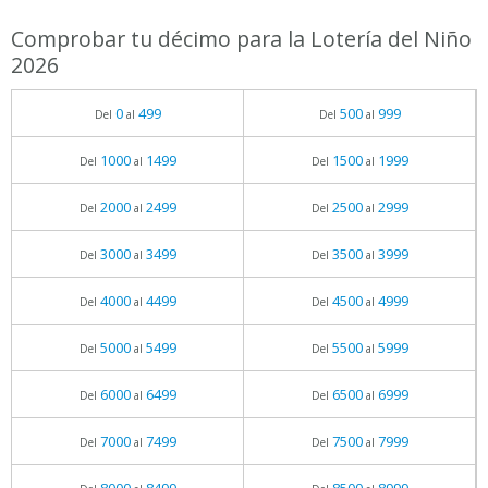
Comprobar tu décimo para la Lotería del Niño
2026
0
499
500
999
Del
al
Del
al
1000
1499
1500
1999
Del
al
Del
al
2000
2499
2500
2999
Del
al
Del
al
3000
3499
3500
3999
Del
al
Del
al
4000
4499
4500
4999
Del
al
Del
al
5000
5499
5500
5999
Del
al
Del
al
6000
6499
6500
6999
Del
al
Del
al
7000
7499
7500
7999
Del
al
Del
al