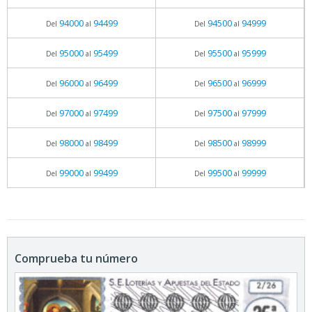
94000
94499
94500
94999
Del
al
Del
al
95000
95499
95500
95999
Del
al
Del
al
96000
96499
96500
96999
Del
al
Del
al
97000
97499
97500
97999
Del
al
Del
al
98000
98499
98500
98999
Del
al
Del
al
99000
99499
99500
99999
Del
al
Del
al
Comprueba tu número