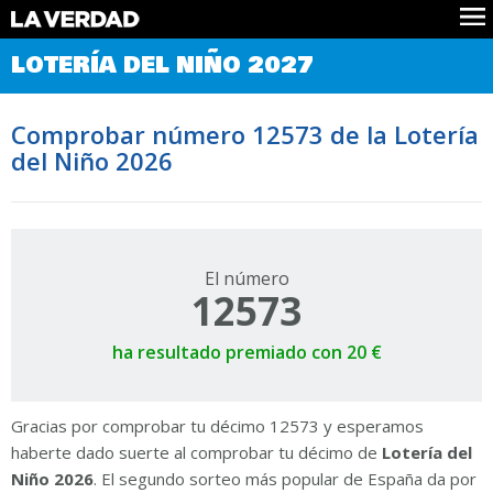
Comprobar Loteria del Niño
LOTERÍA DEL NIÑO 2027
Premios
Localizar números
Comprobar número 12573 de la Lotería
Noticias
del Niño 2026
Datos
Historia
Lotería de Navidad
El número
12573
ha resultado premiado con 20 €
Gracias por comprobar tu décimo 12573 y esperamos
haberte dado suerte al comprobar tu décimo de
Lotería del
Niño 2026
. El segundo sorteo más popular de España da por