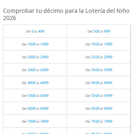
Comprobar tu décimo para la Lotería del Niño
2026
0
499
500
999
Del
al
Del
al
1000
1499
1500
1999
Del
al
Del
al
2000
2499
2500
2999
Del
al
Del
al
3000
3499
3500
3999
Del
al
Del
al
4000
4499
4500
4999
Del
al
Del
al
5000
5499
5500
5999
Del
al
Del
al
6000
6499
6500
6999
Del
al
Del
al
7000
7499
7500
7999
Del
al
Del
al