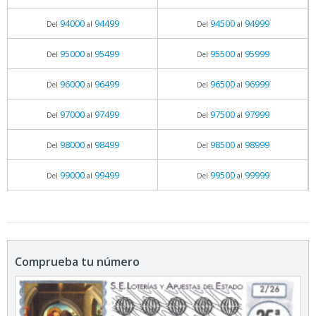
94000
94499
94500
94999
Del
al
Del
al
95000
95499
95500
95999
Del
al
Del
al
96000
96499
96500
96999
Del
al
Del
al
97000
97499
97500
97999
Del
al
Del
al
98000
98499
98500
98999
Del
al
Del
al
99000
99499
99500
99999
Del
al
Del
al
Comprueba tu número