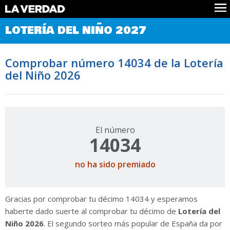
Comprobar Loteria del Niño
LOTERÍA DEL NIÑO 2027
Premios
Localizar números
Comprobar número 14034 de la Lotería
Noticias
del Niño 2026
Datos
Historia
Lotería de Navidad
El número
14034
no ha sido premiado
Gracias por comprobar tu décimo 14034 y esperamos
haberte dado suerte al comprobar tu décimo de
Lotería del
Niño 2026
. El segundo sorteo más popular de España da por