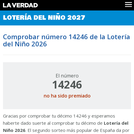
Comprobar Loteria del Niño
LOTERÍA DEL NIÑO 2027
Premios
Localizar números
Comprobar número 14246 de la Lotería
Noticias
del Niño 2026
Datos
Historia
Lotería de Navidad
El número
14246
no ha sido premiado
Gracias por comprobar tu décimo 14246 y esperamos
haberte dado suerte al comprobar tu décimo de
Lotería del
Niño 2026
. El segundo sorteo más popular de España da por