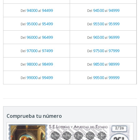
94000
94499
94500
94999
Del
al
Del
al
95000
95499
95500
95999
Del
al
Del
al
96000
96499
96500
96999
Del
al
Del
al
97000
97499
97500
97999
Del
al
Del
al
98000
98499
98500
98999
Del
al
Del
al
99000
99499
99500
99999
Del
al
Del
al
Comprueba tu número