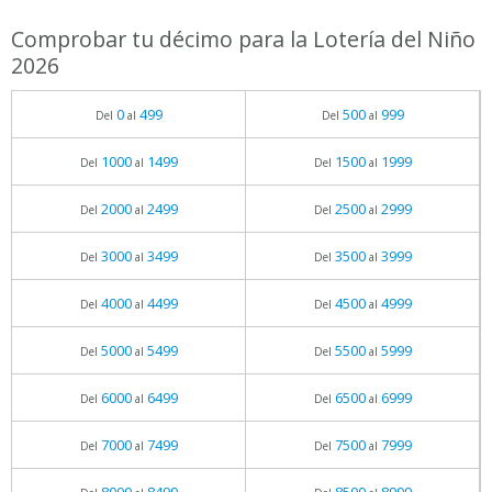
Comprobar tu décimo para la Lotería del Niño
2026
0
499
500
999
Del
al
Del
al
1000
1499
1500
1999
Del
al
Del
al
2000
2499
2500
2999
Del
al
Del
al
3000
3499
3500
3999
Del
al
Del
al
4000
4499
4500
4999
Del
al
Del
al
5000
5499
5500
5999
Del
al
Del
al
6000
6499
6500
6999
Del
al
Del
al
7000
7499
7500
7999
Del
al
Del
al