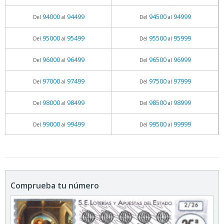
94000
94499
94500
94999
Del
al
Del
al
95000
95499
95500
95999
Del
al
Del
al
96000
96499
96500
96999
Del
al
Del
al
97000
97499
97500
97999
Del
al
Del
al
98000
98499
98500
98999
Del
al
Del
al
99000
99499
99500
99999
Del
al
Del
al
Comprueba tu número