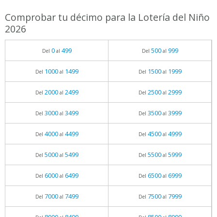
Comprobar tu décimo para la Lotería del Niño
2026
0
499
500
999
Del
al
Del
al
1000
1499
1500
1999
Del
al
Del
al
2000
2499
2500
2999
Del
al
Del
al
3000
3499
3500
3999
Del
al
Del
al
4000
4499
4500
4999
Del
al
Del
al
5000
5499
5500
5999
Del
al
Del
al
6000
6499
6500
6999
Del
al
Del
al
7000
7499
7500
7999
Del
al
Del
al