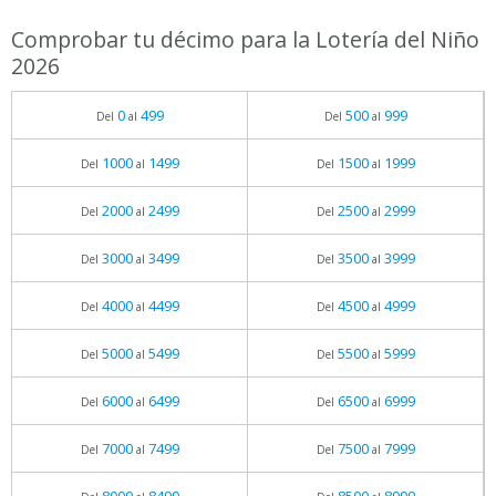
Comprobar tu décimo para la Lotería del Niño
2026
0
499
500
999
Del
al
Del
al
1000
1499
1500
1999
Del
al
Del
al
2000
2499
2500
2999
Del
al
Del
al
3000
3499
3500
3999
Del
al
Del
al
4000
4499
4500
4999
Del
al
Del
al
5000
5499
5500
5999
Del
al
Del
al
6000
6499
6500
6999
Del
al
Del
al
7000
7499
7500
7999
Del
al
Del
al