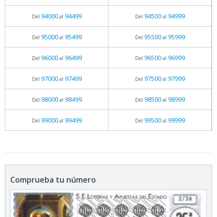
94000
94499
94500
94999
Del
al
Del
al
95000
95499
95500
95999
Del
al
Del
al
96000
96499
96500
96999
Del
al
Del
al
97000
97499
97500
97999
Del
al
Del
al
98000
98499
98500
98999
Del
al
Del
al
99000
99499
99500
99999
Del
al
Del
al
Comprueba tu número