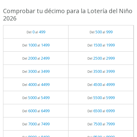
Comprobar tu décimo para la Lotería del Niño
2026
0
499
500
999
Del
al
Del
al
1000
1499
1500
1999
Del
al
Del
al
2000
2499
2500
2999
Del
al
Del
al
3000
3499
3500
3999
Del
al
Del
al
4000
4499
4500
4999
Del
al
Del
al
5000
5499
5500
5999
Del
al
Del
al
6000
6499
6500
6999
Del
al
Del
al
7000
7499
7500
7999
Del
al
Del
al