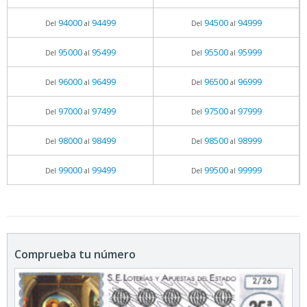
94000
94499
94500
94999
Del
al
Del
al
95000
95499
95500
95999
Del
al
Del
al
96000
96499
96500
96999
Del
al
Del
al
97000
97499
97500
97999
Del
al
Del
al
98000
98499
98500
98999
Del
al
Del
al
99000
99499
99500
99999
Del
al
Del
al
Comprueba tu número