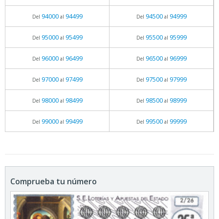
94000
94499
94500
94999
Del
al
Del
al
95000
95499
95500
95999
Del
al
Del
al
96000
96499
96500
96999
Del
al
Del
al
97000
97499
97500
97999
Del
al
Del
al
98000
98499
98500
98999
Del
al
Del
al
99000
99499
99500
99999
Del
al
Del
al
Comprueba tu número