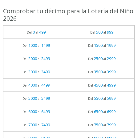
Comprobar tu décimo para la Lotería del Niño
2026
0
499
500
999
Del
al
Del
al
1000
1499
1500
1999
Del
al
Del
al
2000
2499
2500
2999
Del
al
Del
al
3000
3499
3500
3999
Del
al
Del
al
4000
4499
4500
4999
Del
al
Del
al
5000
5499
5500
5999
Del
al
Del
al
6000
6499
6500
6999
Del
al
Del
al
7000
7499
7500
7999
Del
al
Del
al