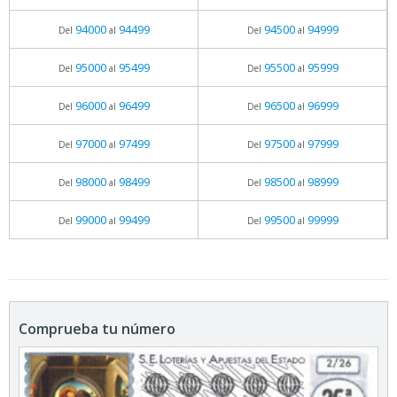
94000
94499
94500
94999
Del
al
Del
al
95000
95499
95500
95999
Del
al
Del
al
96000
96499
96500
96999
Del
al
Del
al
97000
97499
97500
97999
Del
al
Del
al
98000
98499
98500
98999
Del
al
Del
al
99000
99499
99500
99999
Del
al
Del
al
Comprueba tu número