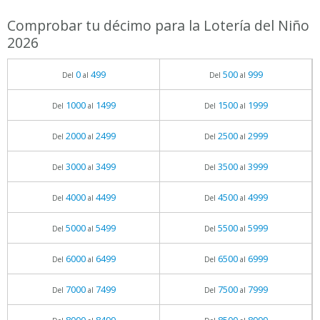
Comprobar tu décimo para la Lotería del Niño
2026
0
499
500
999
Del
al
Del
al
1000
1499
1500
1999
Del
al
Del
al
2000
2499
2500
2999
Del
al
Del
al
3000
3499
3500
3999
Del
al
Del
al
4000
4499
4500
4999
Del
al
Del
al
5000
5499
5500
5999
Del
al
Del
al
6000
6499
6500
6999
Del
al
Del
al
7000
7499
7500
7999
Del
al
Del
al