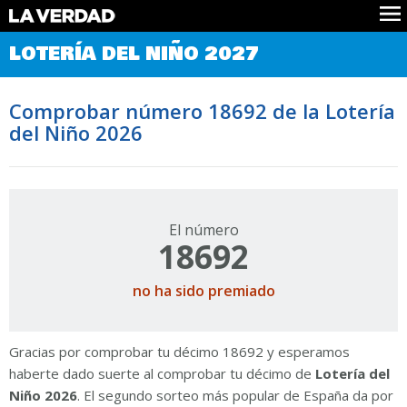
Comprobar Loteria del Niño
LOTERÍA DEL NIÑO 2027
Premios
Localizar números
Comprobar número 18692 de la Lotería
Noticias
del Niño 2026
Datos
Historia
Lotería de Navidad
El número
18692
no ha sido premiado
Gracias por comprobar tu décimo 18692 y esperamos
haberte dado suerte al comprobar tu décimo de
Lotería del
Niño 2026
. El segundo sorteo más popular de España da por