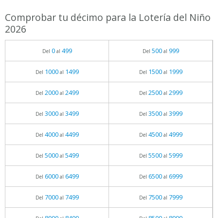
Comprobar tu décimo para la Lotería del Niño
2026
0
499
500
999
Del
al
Del
al
1000
1499
1500
1999
Del
al
Del
al
2000
2499
2500
2999
Del
al
Del
al
3000
3499
3500
3999
Del
al
Del
al
4000
4499
4500
4999
Del
al
Del
al
5000
5499
5500
5999
Del
al
Del
al
6000
6499
6500
6999
Del
al
Del
al
7000
7499
7500
7999
Del
al
Del
al