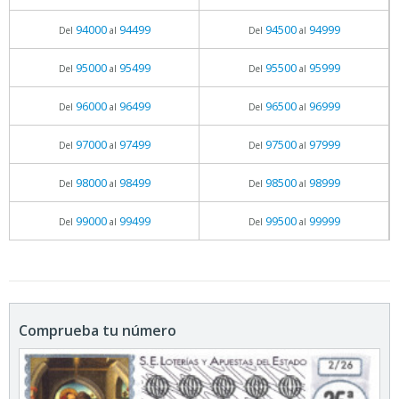
94000
94499
94500
94999
Del
al
Del
al
95000
95499
95500
95999
Del
al
Del
al
96000
96499
96500
96999
Del
al
Del
al
97000
97499
97500
97999
Del
al
Del
al
98000
98499
98500
98999
Del
al
Del
al
99000
99499
99500
99999
Del
al
Del
al
Comprueba tu número