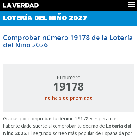
Comprobar Loteria del Niño
LOTERÍA DEL NIÑO 2027
Premios
Localizar números
Comprobar número 19178 de la Lotería
Noticias
del Niño 2026
Datos
Historia
Lotería de Navidad
El número
19178
no ha sido premiado
Gracias por comprobar tu décimo 19178 y esperamos
haberte dado suerte al comprobar tu décimo de
Lotería del
Niño 2026
. El segundo sorteo más popular de España da por